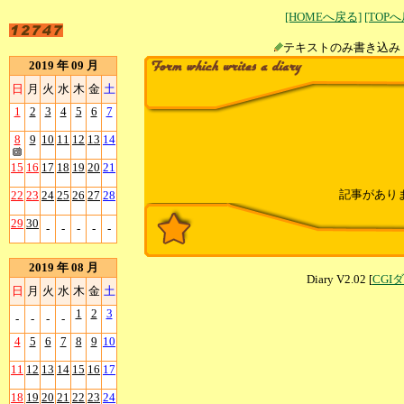
[HOMEへ戻る]
[TOP
テキストのみ書
2019 年 09 月
日
月
火
水
木
金
土
1
2
3
4
5
6
7
8
9
10
11
12
13
14
15
16
17
18
19
20
21
記事があり
22
23
24
25
26
27
28
29
30
-
-
-
-
-
2019 年 08 月
Diary V2.02 [
CGI
日
月
火
水
木
金
土
1
2
3
-
-
-
-
4
5
6
7
8
9
10
11
12
13
14
15
16
17
18
19
20
21
22
23
24