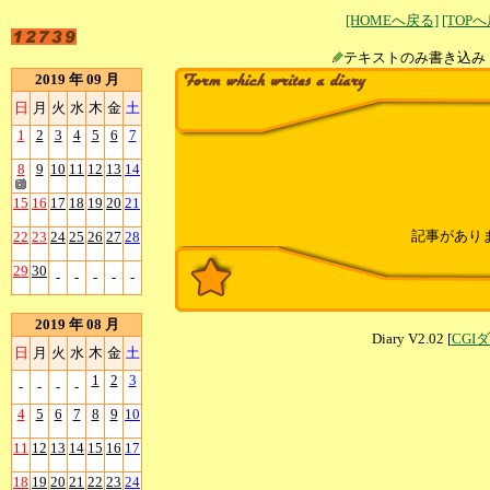
[HOMEへ戻る]
[TOP
テキストのみ書
2019 年 09 月
日
月
火
水
木
金
土
1
2
3
4
5
6
7
8
9
10
11
12
13
14
15
16
17
18
19
20
21
記事があり
22
23
24
25
26
27
28
29
30
-
-
-
-
-
2019 年 08 月
Diary V2.02 [
CGI
日
月
火
水
木
金
土
1
2
3
-
-
-
-
4
5
6
7
8
9
10
11
12
13
14
15
16
17
18
19
20
21
22
23
24