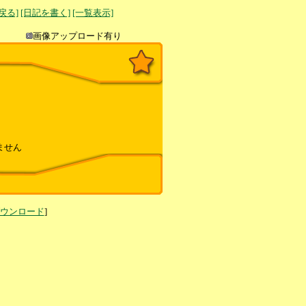
へ戻る]
[日記を書く]
[一覧表示]
き込み
画像アップロード有り
ません
ダウンロード
]