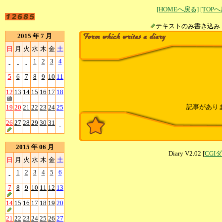
[HOMEへ戻る]
[TOP
テキストのみ書
2015 年 7 月
日
月
火
水
木
金
土
1
2
3
4
-
-
-
5
6
7
8
9
10
11
12
13
14
15
16
17
18
記事があり
19
20
21
22
23
24
25
26
27
28
29
30
31
-
2015 年 06 月
Diary V2.02 [
CGI
日
月
火
水
木
金
土
1
2
3
4
5
6
-
7
8
9
10
11
12
13
14
15
16
17
18
19
20
21
22
23
24
25
26
27