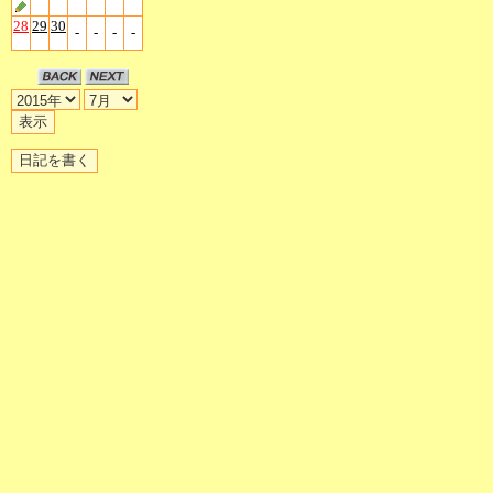
28
29
30
-
-
-
-