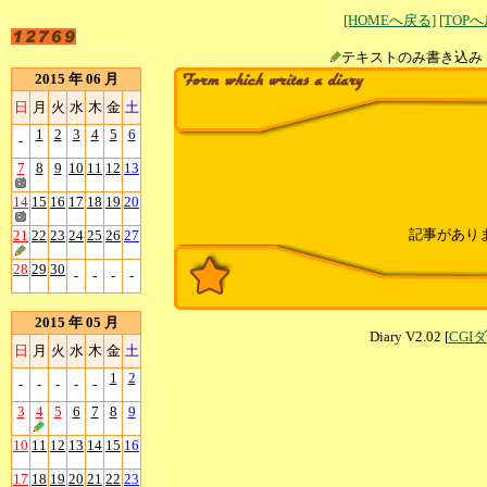
[HOMEへ戻る]
[TOP
テキストのみ書
2015 年 06 月
日
月
火
水
木
金
土
1
2
3
4
5
6
-
7
8
9
10
11
12
13
14
15
16
17
18
19
20
記事があり
21
22
23
24
25
26
27
28
29
30
-
-
-
-
2015 年 05 月
Diary V2.02 [
CGI
日
月
火
水
木
金
土
1
2
-
-
-
-
-
3
4
5
6
7
8
9
10
11
12
13
14
15
16
17
18
19
20
21
22
23