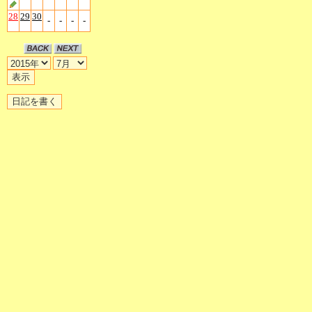
28
29
30
-
-
-
-