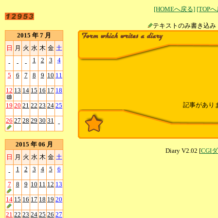
[HOMEへ戻る]
[TOP
テキストのみ書
2015 年 7 月
日
月
火
水
木
金
土
1
2
3
4
-
-
-
5
6
7
8
9
10
11
12
13
14
15
16
17
18
記事があり
19
20
21
22
23
24
25
26
27
28
29
30
31
-
2015 年 06 月
Diary V2.02 [
CGI
日
月
火
水
木
金
土
1
2
3
4
5
6
-
7
8
9
10
11
12
13
14
15
16
17
18
19
20
21
22
23
24
25
26
27