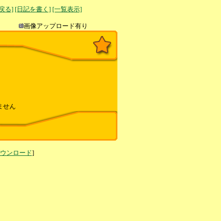
へ戻る]
[日記を書く]
[一覧表示]
き込み
画像アップロード有り
ません
ダウンロード
]