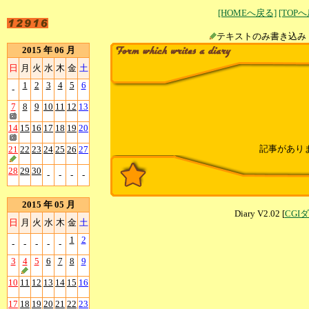
[HOMEへ戻る]
[TOP
テキストのみ書
2015 年 06 月
日
月
火
水
木
金
土
1
2
3
4
5
6
-
7
8
9
10
11
12
13
14
15
16
17
18
19
20
記事があり
21
22
23
24
25
26
27
28
29
30
-
-
-
-
2015 年 05 月
Diary V2.02 [
CGI
日
月
火
水
木
金
土
1
2
-
-
-
-
-
3
4
5
6
7
8
9
10
11
12
13
14
15
16
17
18
19
20
21
22
23