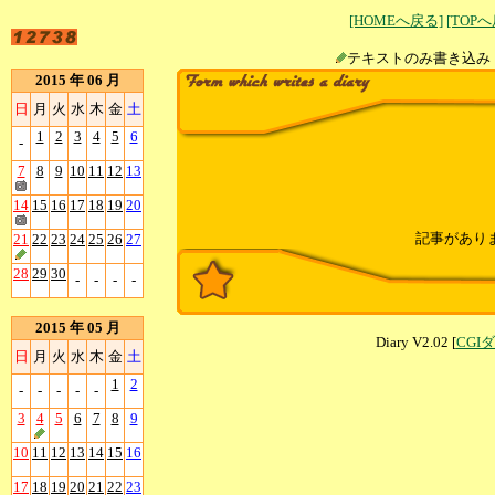
[HOMEへ戻る]
[TOP
テキストのみ書
2015 年 06 月
日
月
火
水
木
金
土
1
2
3
4
5
6
-
7
8
9
10
11
12
13
14
15
16
17
18
19
20
記事があり
21
22
23
24
25
26
27
28
29
30
-
-
-
-
2015 年 05 月
Diary V2.02 [
CGI
日
月
火
水
木
金
土
1
2
-
-
-
-
-
3
4
5
6
7
8
9
10
11
12
13
14
15
16
17
18
19
20
21
22
23