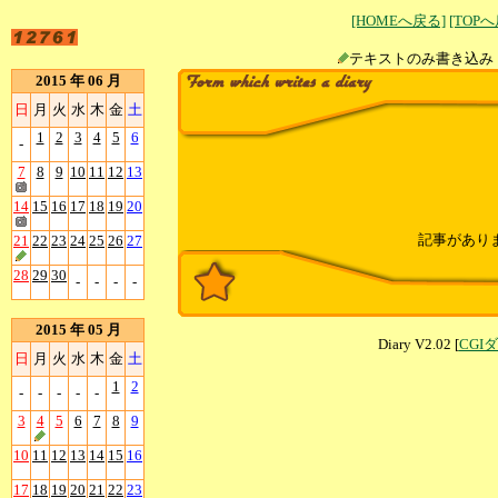
[HOMEへ戻る]
[TOP
テキストのみ書
2015 年 06 月
日
月
火
水
木
金
土
1
2
3
4
5
6
-
7
8
9
10
11
12
13
14
15
16
17
18
19
20
記事があり
21
22
23
24
25
26
27
28
29
30
-
-
-
-
2015 年 05 月
Diary V2.02 [
CGI
日
月
火
水
木
金
土
1
2
-
-
-
-
-
3
4
5
6
7
8
9
10
11
12
13
14
15
16
17
18
19
20
21
22
23