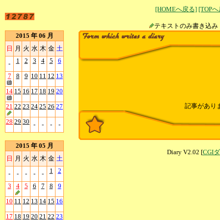
[HOMEへ戻る]
[TOP
テキストのみ書
2015 年 06 月
日
月
火
水
木
金
土
1
2
3
4
5
6
-
7
8
9
10
11
12
13
14
15
16
17
18
19
20
記事があり
21
22
23
24
25
26
27
28
29
30
-
-
-
-
2015 年 05 月
Diary V2.02 [
CGI
日
月
火
水
木
金
土
1
2
-
-
-
-
-
3
4
5
6
7
8
9
10
11
12
13
14
15
16
17
18
19
20
21
22
23