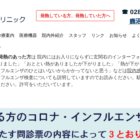
☎ 028
発熱している方、発熱していた方へ
診療案内
医療機器
院内外紹介
スタッフ
リンク
お知らせ
よ
ヘ
発熱のあった方
は 院内にはお入りにならずに玄関右のインターフ
ありました」「おととい熱がありましたが下がりました」「熱が下
ンフルエンザのひとはいないからかかってないと思う」などは
院内
ンフルエンザ検査についても説明していますのでお読みください。
ください。許可をいただいています。