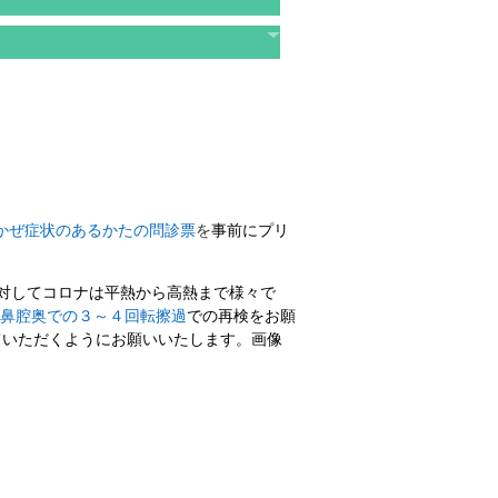
かぜ症状のあるかたの問診票
を
事前にプリ
対してコロナは平熱から高熱まで様々で
鼻腔奥での３～４回転擦過
での再検をお願
ていただくようにお願いいたします。画像