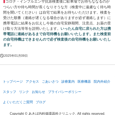
▮
コロナ・インフルエンザ抗原検査後に駐車場でお待ちななるのが
つらい方や待ち時間が長くなりそうな方（検査中に遠慮なく待ち時
間を聞いてください）は自宅で結果をお待ちいただけます。検査を
受けた順番（連絡が遅くなる場合がありますが必ず連絡します）に
携帯電話に結果をお伝えし今後の自宅安静期間、注意点、お薬の受
け取り方法等等を説明いたします。
いったん自宅に戻られた方は携
帯電話に連絡があるまで自宅待機をお願いいたします。また検査前
の自宅待機はできませんので必ず検査後の自宅待機をお願いいたし
ます。
2025年01月09日
トップページ
アクセス
ごあいさつ
診療案内
医療機器
院内外紹介
スタッフ
リンク
お知らせ
プライバシーポリシー
よくいただくご質問
ブログ
Copyright © あきば内科循環器科クリニック, All rights reserved.