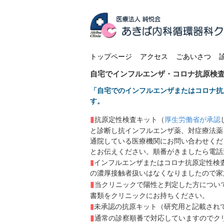
トップページ
アクセス
ごあいさつ
自宅でインフルエンザ・コロナ抗原検
「自宅でのインフルエンザまたはコロナ抗
す。
▮
抗原定性検査キット（
厚生労働省が承認
と診断し抗インフルエンザ薬、対症療法薬
通院している医療機関にお問い合わせくだ
とお伝えください。順番がきましたら電話
▮
インフルエンザまたはコロナ抗原定性検
の濃厚接触者扱いはなくなりましたので家
▮
当クリニックで陽性と判定した方につい
書類をクリニックにお持ちください。
▮
未承認の抗原キット（研究用と記載され
▮
通常の診察順番で対応していますのでク