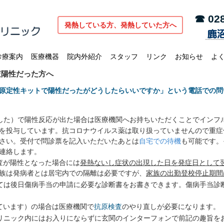
☎ 028
発熱している方、発熱していた方へ
診療案内
医療機器
院内外紹介
スタッフ
リンク
お知らせ
よ
査陽性だった方へ
原定性キットで陽性だったがどうしたらいいですか」という電話での問
した）で陽性反応が出た場合は医療機関へお持ちいただくことでインフ
を投与しています。抗コロナウイルス薬は取り扱っていませんので重症
さい。受付で問診票を記入いただいたあとは
自宅での待機
も可能です。
連絡します。
査が陽性となった場合には
発熱ないし症状の出現した日を発症日として
族は発病者とは居宅内での隔離は必要ですが、
家族の出勤登校停止期間
ては後日傷病手当の申請に必要な診断書をお書きできます。傷病手当診
ています）の場合は医療機関で
抗原検査
のやり直しが必要になります。
リニック内にはお入りにならずに玄関のインターフォンで前記の趣旨を