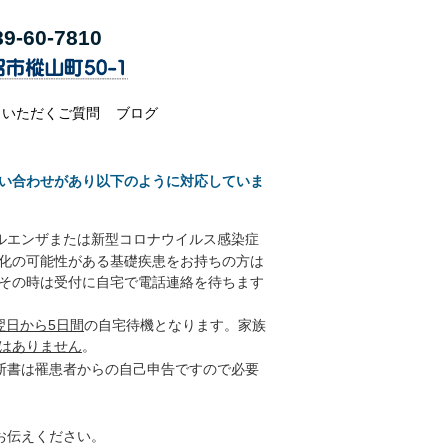
9-60-7
810
くいただくご質問
ブログ
い合わせがあり以下のように対応していま
ルエンザまたは新型コロナウイルス感染症
化の可能性がある基礎疾患をお持ちの方は
その時は受付に自宅で電話連絡を待ちます
翌日から5日間
の自宅待機となります。家族
はありません
。
断書は罹患者からの自己申告ですので必要
お伝えください。