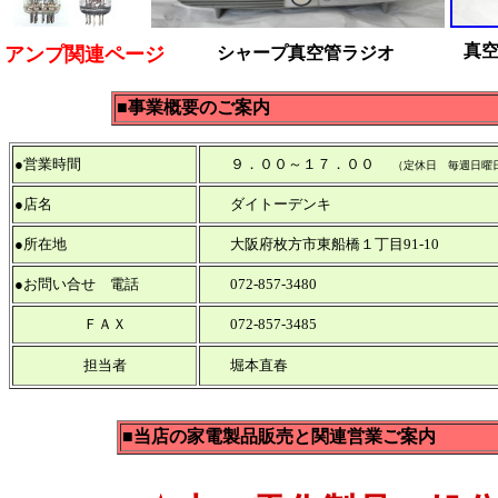
真
アンプ関連ページ
シャープ真空管ラジオ
■事業概要のご案内
●営業時間
９．００～１７．００
（定休日 毎週日曜
●店名
ダイトーデンキ
●所在地
大阪府枚方市東船橋１丁目91-10
●お問い合せ 電話
072-857-3480
ＦＡＸ
072-857-3485
担当者
堀本直春
■当店の家電製品販売と関連営業
ご案内