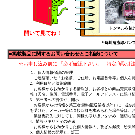
トンネルを抜け
開いて見てね！
＊錦川清流線パン
■掲載製品に関するお問い合わせとご相談について
☆お申し込み前に 「
必ず確認下さい」 特定商取引法
１、個人情報保護の管理
ご連絡頂いた「お名前、ご住所、お電話番号等」個人を特
2、利用目的と収集範囲
お客様からお預かりする情報は、お客様との商品売買取引
報（氏名、住所、電話番号、電子メールアドレス）に限り
3、第三者への提供や、開示
お客様からの情報を第三者(契約配送業者以外）に、提供
を受けた、メーカー等に直接回答を求められた場合等は、
業務委託先に対しても、同様の取り扱いを求め、適切な管
4、情報セキリティの確保
お客様からお預かりした個人情報の、改ざん漏洩、紛失等
5、個人情報の開示と、訂正