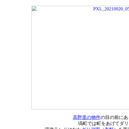
高野里の物件
の目の前にあ
塙町では町をあげてダリ