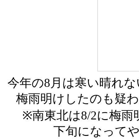
今年の8月は寒い晴れ
梅雨明けしたのも疑
※南東北は8/2に梅
下旬になって