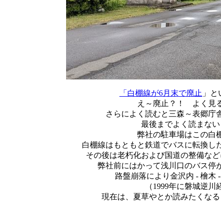
「白棚線が6月末で廃止
」と
え～廃止？！ よく見
さらによく読むと三森～表郷庁
最後までよく読まない
弊社の駐車場はこの白
白棚線はもともと鉄道でバスに転換し
その後は老朽化および国道の整備など
弊社前にはかって浅川口のバス停
路盤崩落により金沢内 - 檜木
（1999年に磐城逆
現在は、夏草やとか読みたくなる
2024