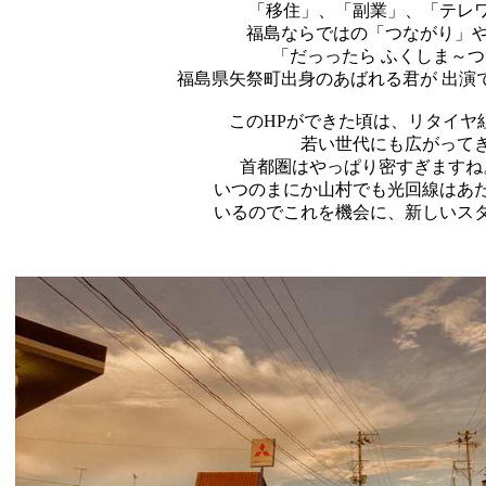
「移住」、「副業」、「テレ
福島ならではの「つながり」や
「だっったら ふくしま～
福島県矢祭町出身のあばれる君が 出演
このHPができた頃は、リタイヤ
若い世代にも広がって
首都圏はやっぱり密すぎますね
いつのまにか山村でも光回線はあ
いるのでこれを機会に、新しいス
2021