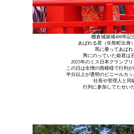
棚倉城築城400年
あばれる君（矢祭町出身
馬に乗ってあばれ
輿にのっていた姫君は
2025年のミス日本グランプ
この日は生憎の雨模様で行列が
半分以上が透明のビニールカッ
社長や管理人と同
行列に参加してたせい
2025年1