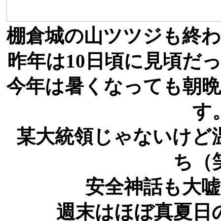
棚倉城の山ツツジも終
昨年は10日頃に見頃だ
今年は暑くなっても朝
す
某大統領じゃないけど
ち（
安全神話も大
週末はほぼ真夏日