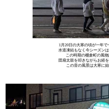
1月20日の大寒の頃が一年
水道凍結もなく今シーズンは
この時期の棚倉町の風物
団扇太鼓を叩きながらお経を
この音の風景は大寒に始
025年