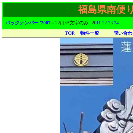
福島県南便
バックナンバー '2007
～22は※文字のみ
20
11
22
23
24
TOP
.
物件一覧
問い合わ