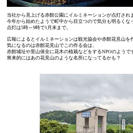
当社から見上げる赤館公園にイルミネーションが点灯され
今年から始めたようで町中から目立つので気分も明るくな
点灯は5時～9時で1月末まで。
広報によるとイルミネーションは観光協会や赤館花見山を
気になるのは赤館花見山でこの作る会は、
赤館城址や里山保全に花木の植栽などをするNPOのようで
将来的にはあの花見山のような名所になってるかも？