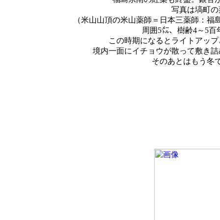
写真は塙町の
（米山山頂の米山薬師＝日本三薬師：福島
周囲5㍍、樹齢4～5
この時期になるとライトアップ
境内一面にイチョウが散って敷き詰
そのあとはもう冬