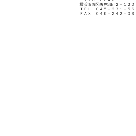
横浜市西区西戸部町２－１２０
ＴＥＬ ０４５－２３１－５６
ＦＡＸ ０４５－２４２－０３