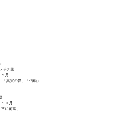
◇
ンギク属
～５月
い」「真実の愛」「信頼」
属
～１０月
「常に前進」