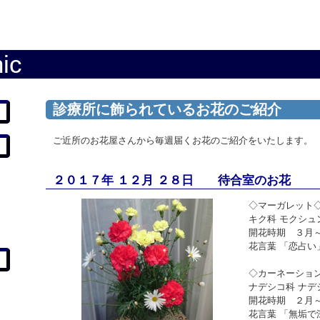
ic
診療所に飾られているお花のご紹介
ご近所のお花屋さんから毎週届くお花のご紹介をいたします。
２０１７年 １２月 ２８日 待合室のお花
◇マーガレット
キク科 モクシュ
開花時期 ３月
花言葉 「恋占
◇カーネーショ
ナデシコ科 ナデ
開花時期 ２月
花言葉 「無垢で