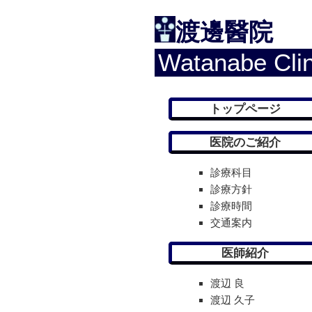
渡邊醫院
Watanabe Clin
トップページ
医院のご紹介
診療科目
診療方針
診療時間
交通案内
医師紹介
渡辺 良
渡辺 久子