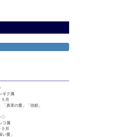
◇
ンギク属
～５月
い」「真実の愛」「信頼」
ン◇
シコ属
～５月
深い愛」