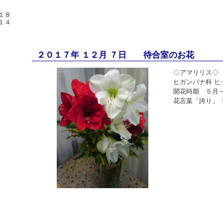
１８
１４
２０１７年 １２月 ７日 待合室のお花
◇アマリリス◇
ヒガンバナ科 ヒ
開花時期 ５月
花言葉「誇り」