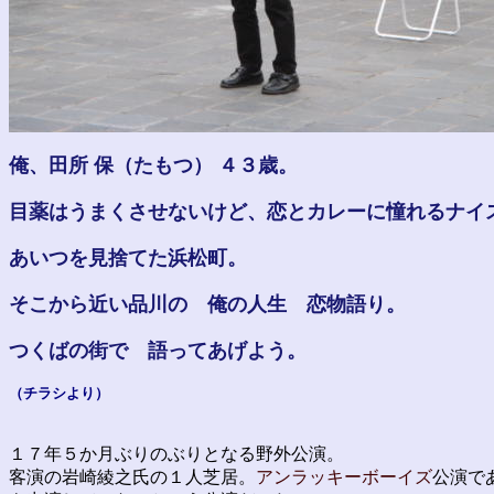
俺、田所 保（たもつ） ４３歳。
目薬はうまくさせないけど、恋とカレーに憧れるナイ
あいつを見捨てた浜松町。
そこから近い品川の 俺の人生 恋物語り。
つくばの街で 語ってあげよう。
（チラシより）
１７年５か月ぶりのぶりとなる野外公演。
客演の岩崎綾之氏の１人芝居。
アンラッキーボーイズ
公演で