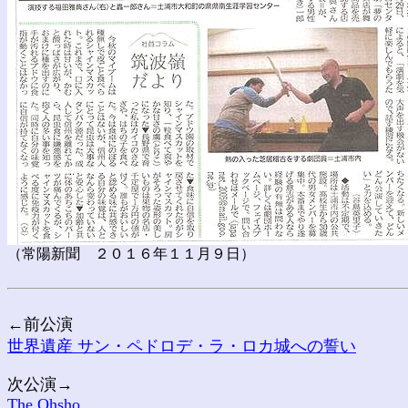
（常陽新聞 ２０１６年１１月９日）
←前公演
世界遺産 サン・ペドロデ・ラ・ロカ城への誓い
次公演→
The Ohsho