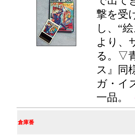
で出て
撃を受
し、“
より、
る。▽
ス』同
ガ・イ
一品。
倉庫番