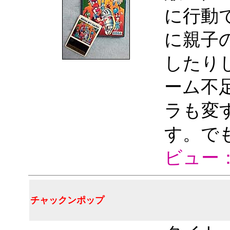
に行動
に親子
したり
ーム不
ラも変
す。で
ビュー
チャックンポップ