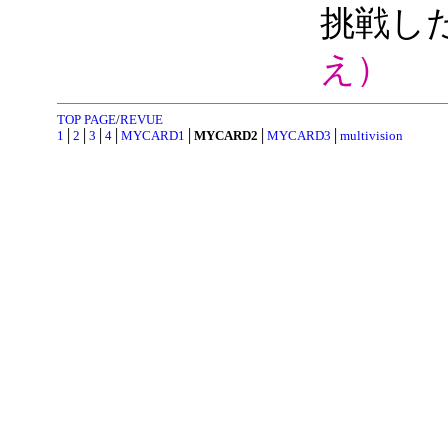
挑戦し
え）
TOP PAGE
/
REVUE
1
│
2
│
3
│
4
│
MYCARD1
│
MYCARD2
│
MYCARD3
│
multivision