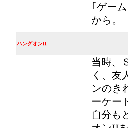
｢ゲー
から。
ハングオンII
当時、
く、友人
ンのき
ーケー
自分も
オンI