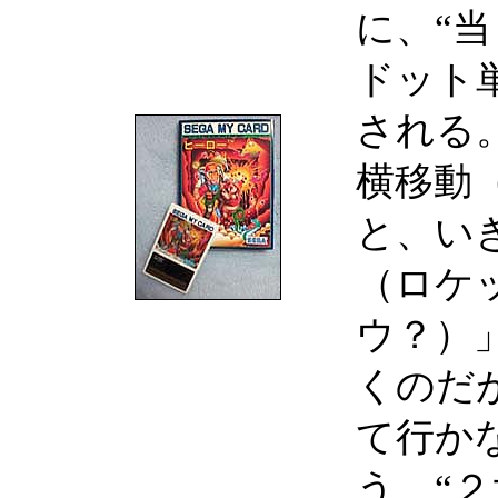
に、“
ドット
される
横移動
と、い
（ロケ
ウ？）
くのだ
て行か
う “２