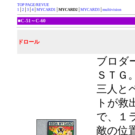
TOP PAGE
/
REVUE
1
│
2
│
3
│
4
│
MYCARD1
│
MYCARD2
│
MYCARD3
│
multivision
■C-51～C-60
ドロール
ブロダ
ＳＴＧ
三人と
トが救
で、１
敵の位