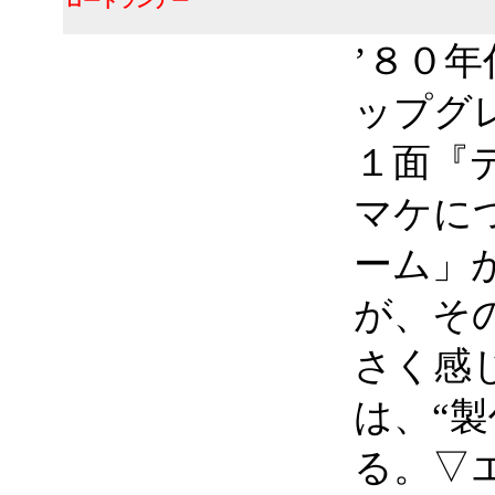
ロードランナー
’８０年
ップグ
１面『
マケに
ーム」
が、そ
さく感
は、“
る。▽