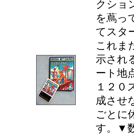
クショ
を蔦っ
てスタ
これま
示され
ート地
１２０
成させ
ごとに
す。▼