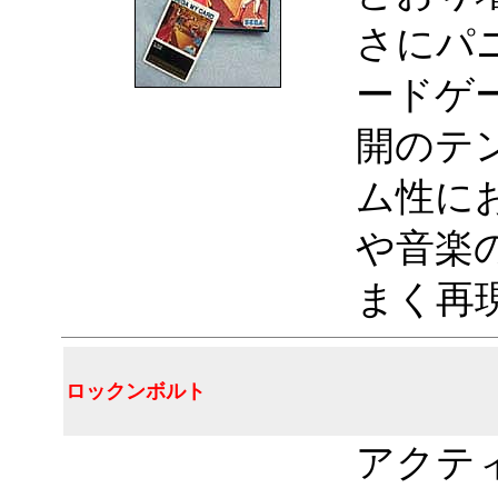
さにパ
ードゲ
開のテ
ム性に
や音楽
まく再
ロックンボルト
アクテ