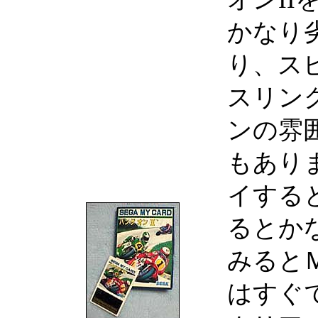
かなり
り、ス
スリン
ンの雰
もあり
イすると
るとか
みるとＭ
はすぐで