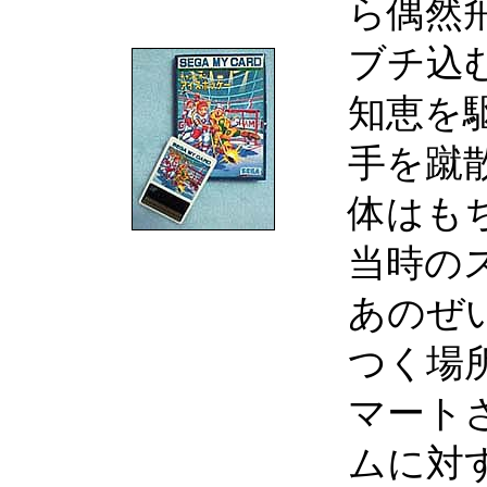
ら偶然飛
ブチ込
知恵を
手を蹴
体はも
当時の
あのぜ
つく場
マート
ムに対