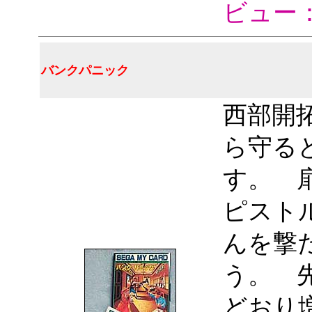
ビュー
バンクパニック
西部開
ら守る
す。 
ピスト
んを撃
う。 
どおり