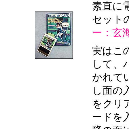
素直に
セット
ー：玄
実はこ
して、
かれて
し面の
をクリ
ードを