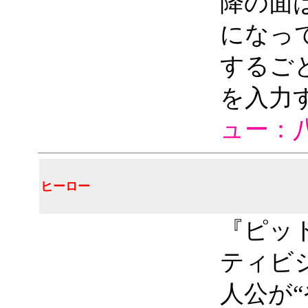
降の面
になっ
するご
を入力
ュー：
ヒーロー
『ピッ
ティビ
人公が