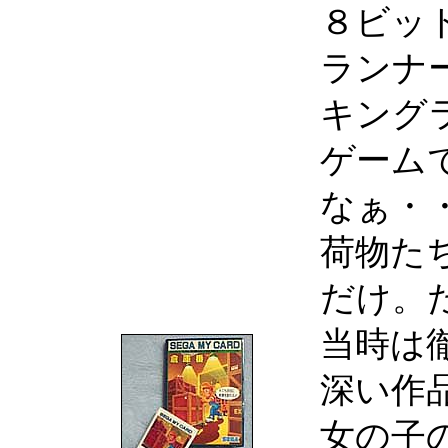
８ビッ
ランナ
キング
ゲーム
なぁ・
荷物た
だけ。
当時は
深い作
女の子