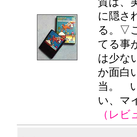
質は、
に隠さ
る。▽
てる事
は少な
か面白
当。 
い、マ
（レビ