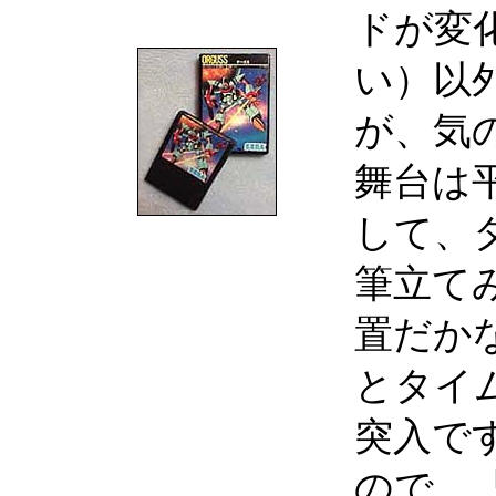
ドが変
い）以
が、気
舞台は平
して、
筆立て
置だか
とタイ
突入で
ので、