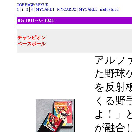
TOP PAGE
/
REVUE
1
│
2
│
3
│
4
│
MYCARD1
│
MYCARD2
│
MYCARD3
│
multivision
■G-1011～G-1023
チャンピオン
ベースボール
アルフ
た野球
を反射
くる野
よ！」
が融合