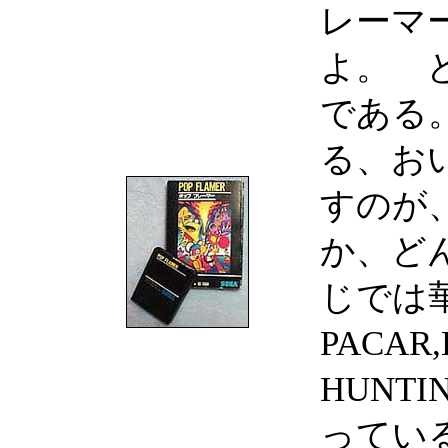
レーマ
よ。 
である
る、お
すのが
か、ど
じでは
PACAR,
HUNT
ってい