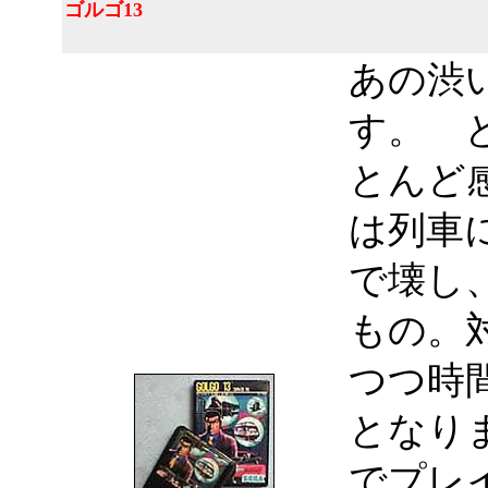
ゴルゴ13
あの渋
す。 
とんど
は列車
で壊し
もの。
つつ時
となり
でプレ