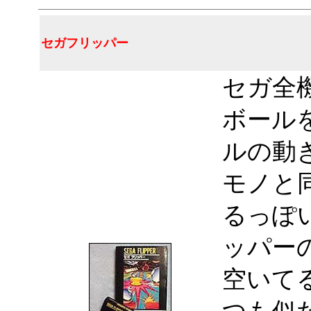
セガフリッパー
セガ全
ボール
ルの動
モノと
るっぽ
ッパー
空いて