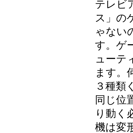
テレビ
ス」の
ゃない
す。ゲ
ューテ
ます。
３種類
同じ位
り動く
機は変