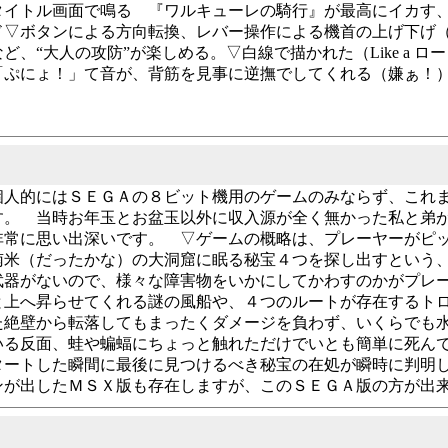
タイトル画面で鳴る 『ワルキューレの騎行』が最高にイカす、
ド▽ボタンによる方向転換、レバー操作による機首の上げ下げ
など、“大人の攻防”が楽しめる。▽白線で描かれた（Like a
「ぷにょ！」て音が、背筋を見事に逆撫でしてくれる（嫌ぁ！
個人的にはＳＥＧＡの８ビット機用のゲームのみならず、これ
す。 当時お年玉とお盆玉以外に収入源が全く無かった私と弟
非常に思い出深いです。 ▽ゲームの概略は、プレーヤーがピ
南米（だったかな）の大洞窟に眠る秘宝４つを探し出すという
武器がないので、様々な障害物をいかにしてかわすのかがプレ
と上へ昇らせてくれる謎の風船や、４つのルートが存在するト
た絶壁から転落してもまったくダメージを負わず、いくらでも
いる反面、蛙や蝙蝠にちょっと触れただけでいとも簡単に死ん
タートした瞬間に最後に見つけるべき秘宝の在処が瞬時に判明
ンが出したＭＳＸ版も存在しますが、このＳＥＧＡ版の方が出