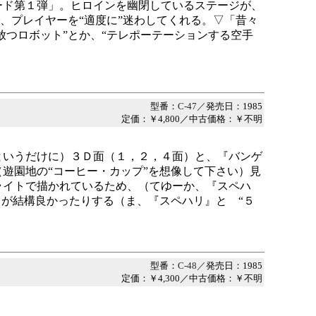
ード第１弾」。ヒロインを幽閉しているステージが、
で、プレイヤーを“適度に”迷わしてくれる。▽「昔々
放つロボット”とか、“テレポーテーションする空手
型番：
C-47／
発売日：1985
定価：￥4,800／中古価格：￥不明
というだけに）３Ｄ面（１，２，４面）と、『バンゲ
遊園地の“コーヒー・カップ”を想像して下さい）見
ライトで描かれているため、（てゆーか、『スペハ
きが結構良かったりする（ま、『スペハリ』と “５
型番：
C-48／
発売日：1985
定価：￥4,300／中古価格：￥不明