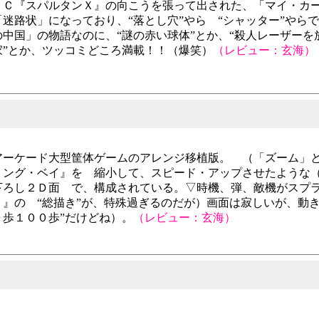
ＦＣ『スパルタンＸ』の向こうを張って出された、「マイ・カ
「迷路状」になっており、“落とし穴”やら “シャッター”やら
の中国」の物語なのに、“謎の赤い球体”とか、“殺人レーザーを
家”とか、ツッコミどころ満載！！（爆笑）
（レビュー：玄海）
アーケード大型筐体ゲームのアレンジ移植版。 （「ズーム」
リング・ベイ』を 縮小して、スピード・アップさせたような（
下ろし２Ｄ面 で、構成されている。▽時機、弾、敵機がスプ
リ』の “総描き”が、特殊過ぎるのだが）画面は寂しいが、動
０歩１００歩”だけどね）。
（レビュー：玄海）