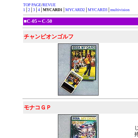
TOP PAGE
/
REVUE
1
│
2
│
3
│
4
│
MYCARD1
│
MYCARD2
│
MYCARD3
│
multivision
■C-05～C-50
チャンピオンゴルフ
モナコＧＰ