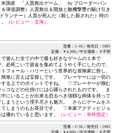
米国産 「人質救出ゲーム」 by ブローダーバン
（＆弾道調整）人質救出＆開放と敵機撃墜の駆け引き
 ロードランナー）人質が死んだ（殺した殺された）時の
）。
（レビュー：玄海）
型番：
C-49／
発売日：1985
定価：￥4,300／中古価格：￥不明
まで遊んだ全ての中で最も好きなゲームの１本で
が、必死こいで資金を集めてようやく手にしたので、
ットフォール・ハリーという世界的な冒険家に扮し、
、簡単に言えば宝探しです。 プレーヤーには一切の
ーする上でのポイントですね。 ▽プレーヤーが掴む
ロッコなどの仕掛けには心躍らされたものです。 ま
水中にいることが出来る恐るべき強靱な肉体を持って
でしまうという理不尽さも魅力。 さらにゲームをス
してしまうのもお茶目です。 ▽本家アクティビジョ
来は優れていると思います。
（レビュー：単枠指定）
型番：C-50／発売日：1985
定価：￥4,800／中古価格：￥不明