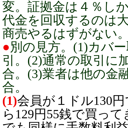
変。証拠金は４％し
代金を回収するのは
商売やるはずがない
●
別の見方。(1)カバ
引。(2)通常の取引
合。(3)業者は他の
合。
(1)
会員が１ドル130
ら129円55銭で買っ
でも同様に手数料利