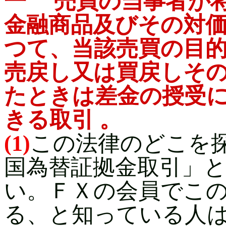
一 売買の当事者が
金融商品及びその対
つて、当該売買の目
売戻し又は買戻しそ
たときは差金の授受
きる取引 。
(1)
この法律のどこを
国為替証拠金取引」
い。ＦＸの会員でこ
る、と知っている人