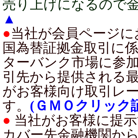
売り上げになるので
▲
●
当社が会員ページに
国為替証拠金取引に
ターバンク市場に参
引先から提供される
がお客様向け取引レ
す。
(ＧＭＯクリック
●
当社がお客様に提示
カバー先金融機関か