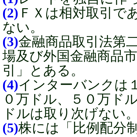
(2)
ＦＸは相対取引で
ない。
(3)
金融商品取引法第二
場及び外国金融商品
引」とある。
(4)
インターバンクは
０万ドル、５０万ド
ドルは取り次げない
(5)
株には「比例配分