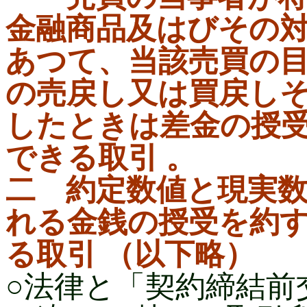
金融商品及はびその
あつて、当該売買の
の売戻し又は買戻し
したときは差金の授
できる取引 。
二 約定数値と現実
れる金銭の授受を約
る取引 （以下略）
○法律と「契約締結前