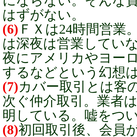
にならない。そんな
はずがない。
(6)
ＦＸは24時間営業
は深夜は営業してい
夜にアメリカやヨー
するなどという幻想
(7)
カバー取引とは客
次ぐ仲介取引。業者
明している。嘘をつ
(8)
初回取引後、会員