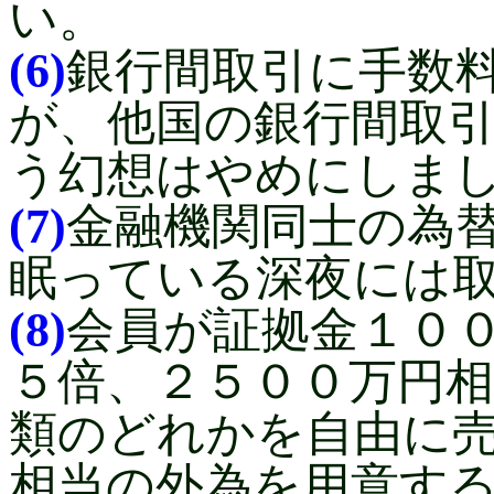
い。
(6)
銀行間取引に手数
が、他国の銀行間取
う幻想はやめにしま
(7)
金融機関同士の為
眠っている深夜には
(8)
会員が証拠金１０
５倍、２５００万円
類のどれかを自由に
相当の外為を用意す