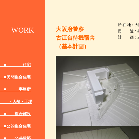
所 在 地：
大阪府警察
WORK
用 途：
古江台待機宿舎
計 画：201
（基本計画）
■ 住宅
■民間集合住宅
■ 事務所
・店舗・工場
■ 複合施設
■公的集合住宅
■ 公共建築