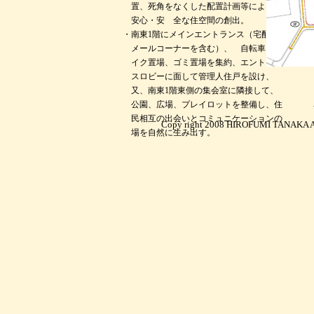
置、死角をなくした配置計画等により、
安心・安 全な住空間の創出。
・南東1階にメインエントランス（宅配・
メールコーナーを含む）、 自転車・バ
イク置場、ゴミ置場を集約、エントラン
スロビーに面して管理人住戸を設け、
又、南東1階東側の集会室に隣接して、
公園、広場、プレイロットを整備し、住
民相互の出会いとコミュニケーションの
Copy right 2008 HIROFUMI TANAKA AR
場を自然に生み出す。