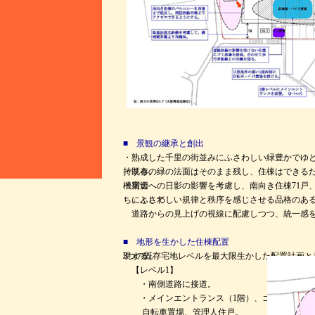
■ 景観の継承と創出
・熟成した千里の街並みにふさわしい緑豊かでゆ
・既存の緑の法面はそのまま残し、住棟はできるだけ道路より後退させて配置、道路からのアイレベルの景観を維持する。
・周辺への日影の影響を考慮し、南向き住棟71戸、西向き住棟29戸のシンプルなL型一棟の住棟配置とし、警察待機宿舎
にふさわしい規律と秩序を感じさせる品格のあるファサードとする。西住棟の道路側妻住戸は、各々一層「段落ち」として
道路からの見上げの視線に配慮しつつ、統一感
■ 地形を生かした住棟配置
3つの既存宅地レベルを最大限生かした配置計画とし、各々のレベルをふまえて明快なゾーニングと歩車分離を実現する。
【レベル1】
・南側道路に接道。
・メインエントランス（1階）、ゴミ置場、
自転車置場、管理人住戸。