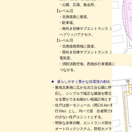
・公園、広場、集会所。
【レベル2】
・北側道路に接道。
・駐車場。
・南向き住棟サブエントランス（2階）
へブリッジアクセス。
【レベル3】
・北側道路西端に接道。
・西向き住棟サブエントランス（3階）、
電気室。
・消防活動空地、西側歩行者通路に
つながる。
■ 暮らしやすく豊かな住環境の創出
・敷地北東側に広がる古江台公園に
呼
応し、シンプルで端正な建築を際立た
せる豊かできめ細かい植栽計画とする。
・住戸は統一モジュール（間口6.4m×奥
行10m）とし、均一で居 住者間で格差
の少ない住戸ユニットとする。
・明快な歩車分離、エントランス部分に
オートロックシステム、防犯カメラの設