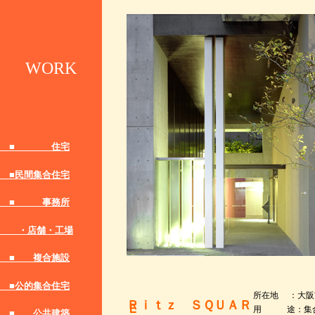
WORK
■ 住宅
■民間集合住宅
■ 事務所
・店舗・工場
■ 複合施設
■公的集合住宅
所在地 ：大阪
Ｒｉｔｚ ＳＱＵＡＲ
Ｅ
用 途：集
■ 公共建築