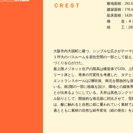
敷地面積：292.0
ＣＲＥＳＴ
建築面積：178.4
延床面積：1429.
構 造：ＲＣ
竣 工：2007
大阪市内大国町に建つ、シンプルな広さがテーマの4
１坪大のバスルームを居住空間の一部として捉え
づくりを心がけた
。
最上階メゾネット住戸の階高は構造体で5350。
リート床とし、将来の可変性
を考
慮した、タテと
エントランスホールは2層吹抜、南北を開放的な
いる。南2階の一部に植栽を
設
け、隣地との緩衝
とが出来るようにしている
。
天井は黒色コンクリ
ル貼りとして、開放的な南北面に対比さ
せて、荒
は、酸に触れると自然に錆に覆われていく素材で
過とともに素材の自然な経年変化（錆の発生）を