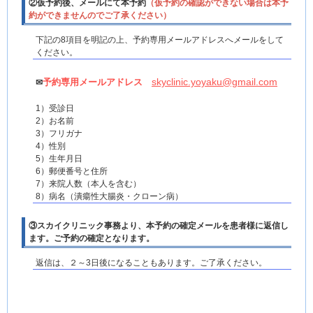
②仮予約後、メールにて本予約
（仮予約の確認ができない場合は本予
約ができませんのでご了承ください）
下記の8項目を明記の上、予約専用メールアドレスへメールをして
ください。
skyclinic.yoyaku@gmail.com
予約専用メールアドレス
✉
1）受診日
2）お名前
3）フリガナ
4）性別
5）生年月日
6）郵便番号と住所
7）来院人数（本人を含む）
8）病名（潰瘍性大腸炎・クローン病）
③スカイクリニック事務より、本予約の確定メールを患者様に返信し
ます。ご予約の確定となります。
返信は、２～3日後になることもあります。ご了承ください。