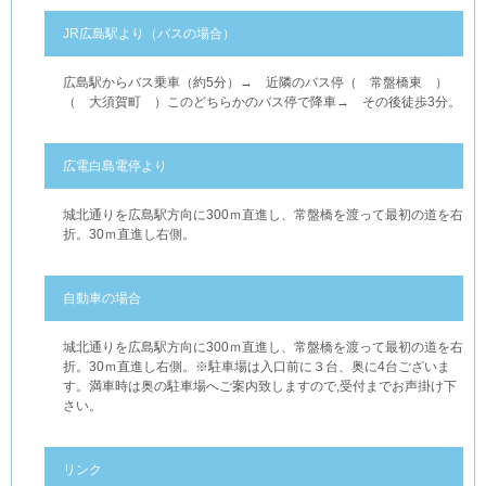
JR広島駅より（バスの場合）
広島駅からバス乗車（約5分）→ 近隣のバス停（ 常盤橋東 ）
（ 大須賀町 ）このどちらかのバス停で降車→ その後徒歩3分。
広電白島電停より
城北通りを広島駅方向に300ｍ直進し、常盤橋を渡って最初の道を右
折。30ｍ直進し右側。
自動車の場合
城北通りを広島駅方向に300ｍ直進し、常盤橋を渡って最初の道を右
折。30ｍ直進し右側。※駐車場は入口前に３台、奥に4台ございま
す。満車時は奥の駐車場へご案内致しますので,受付までお声掛け下
さい。
リンク