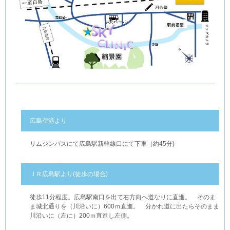
広島空港より
リムジンバスにて広島駅新幹線口にて下車（約45分)
ＪＲ広島駅より(徒歩の場合)
徒歩11分程度。広島駅南口を出て右方向へ道なりに直進。 そのま
ま城北通りを（川沿いに）600ｍ直進。 分かれ道に出たらそのまま
川沿いに（左に）200ｍ直進し左側。