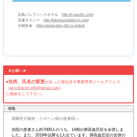
広島パシフィックホテル
http://h-pacific.com/
宝塚タクシー
http://takarazukataxi-g.com/
大樹生命
https://www.taiju-life.co.jp/ibd/
★お願い★
●住所、氏名の変更
があった場合必ず事務専用メールアドレス
（
skyclinicjm.info@gmail.com
）
に連絡をして下さい。
情報
潰瘍性大腸炎・クローン病の患者様へ
当院の患者さん約7000人のうち、14例が肺高血圧症を合併しま
した。また、2019年以降も1人出ています。肺高血圧症の合併の