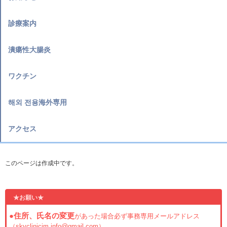
診療案内
潰瘍性大腸炎
ワクチン
해외 전용海外専用
アクセス
このページは作成中です。
★お願い★
●住所、氏名の変更
があった場合必ず事務専用メールアドレス
（
skyclinicjm.info@gmail.com
）