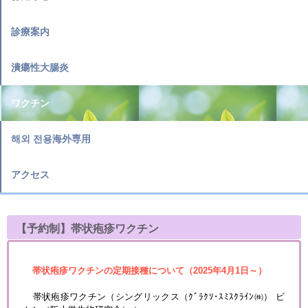
診療案内
潰瘍性大腸炎
ワクチン
해외 전용海外専用
アクセス
【予約制】帯状疱疹ワクチン
帯状疱疹ワクチンの定期接種について（2025年4月1日～）
帯状疱疹ワクチン（シングリックス（ｸﾞﾗｸｿ･ｽﾐｽｸﾗｲﾝ㈱） ビ