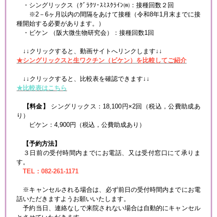
・シングリックス（ｸﾞﾗｸｿ･ｽﾐｽｸﾗｲﾝ㈱：接種回数２回
※2－6ヶ月以内の間隔をあけて接種（令和8年1月末までに接
種開始する必要があります。）
・ビケン （阪大微生物研究会）：接種回数1回
↓↓クリックすると、動画サイトへリンクします↓↓
★シングリックスと生ワクチン（ビケン）を比較してご紹介
↓↓クリックすると、比較表を確認できます↓↓
★比較表はこちら
【料金】
シングリックス：18,100円×2回（税込，公費助成あ
り）
ビケン：4,900円（税込，公費助成あり）
【予約方法】
３日前の受付時間内までにお電話、又は受付窓口にて承りま
す。
TEL：082-261-1171
※キャンセルされる場合は、必ず前日の受付時間内までにお電
話いただきますようお願いいたします。
予約当日、連絡なしで来院されない場合は自動的にキャンセル