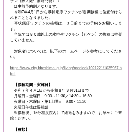
ケン（阪大微生物研究会） ）
は事前予約制となります。
令和7年4月1日から帯状疱疹ワクチンが定期接種に位置付けら
れることとなりました。
帯状疱疹ワクチンの接種は、３日前までの予約をお願いしま
す。
当院では８０歳以上の水痘生ワクチン【ビケン】の接種は推奨
していません。
対象者については、以下のホームページを参考にしてくださ
い。
https://www.city.hiroshima.lg.jp/living/medical/1021221/1035967.h
tml
【接種期間・実施日】
令和７年４月1日から令和８年３月31日まで
月曜日～金曜日 9:00～11:30／14:30～16:30
火曜日・木曜日・第1土曜日 9:00～11:30
火曜日午後は要相談
※接種後、15分程度院内にて経過をみますので、お早めにご来
院ください。
【種類】