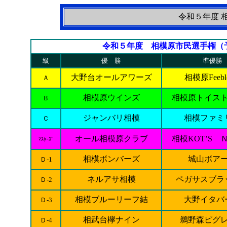
令和５年度 
令和５年度 相模原市民選手権（
級
優 勝
準優勝
大野台オールアワーズ
相模原Feebl
Ａ
相模原ウインズ
相模原トイス
Ｂ
ジャンバリ相模
相模ファミ
Ｃ
オール相模原クラブ
相模KOT’S 
ﾏｽﾀｰｽﾞ
相模ボンバーズ
城山ボア
Ｄ-1
ネルアサ相模
ペガサスブラ
Ｄ-2
相模ブルーリーフ結
大野イタバ
Ｄ-3
相武台欅ナイン
鵜野森ピグ
Ｄ-4