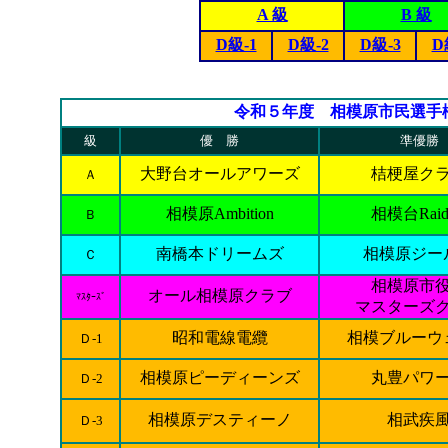
A 級
B 級
D級-1
D級-2
D級-3
D
令和５年度 相模原市民選手
級
優 勝
準優勝
大野台オールアワーズ
桔梗屋ク
Ａ
相模原Ambition
相模台Raide
Ｂ
南橋本ドリームズ
相模原ジー
Ｃ
相模原市
オール相模原クラブ
ﾏｽﾀｰｽﾞ
マスターズ
昭和電線電纜
相模ブルーウ
Ｄ-1
相模原ピーディーンズ
丸豊パワ
Ｄ-2
相模原デスティーノ
相武疾
Ｄ-3