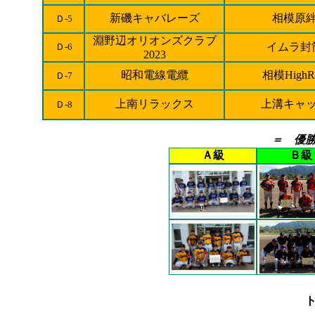
新磯キャバレーズ
相模原
Ｄ-5
淵野辺オリオンズクラブ
イムラ封
Ｄ-6
2023
昭和電線電纜
相模HighRi
Ｄ-7
上南リラックス
上溝キャ
Ｄ-8
＝ 優
Ａ級
Ｂ級