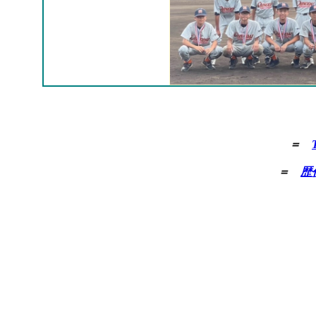
＝
＝
歴