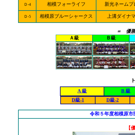
相模フォーライフ
新光ネームプ
Ｄ-4
相模原ブルーシャークス
上溝ダイナ
Ｄ-5
＝ 優
Ａ級
Ｂ級
A 級
B 級
D級-1
D級-2
令和５年度相模原市
【