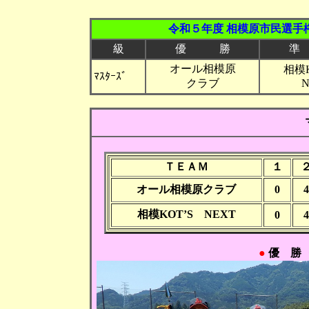
令和５年度 相模原市民選手
級
優 勝
準
オール相模原
相模
ﾏｽﾀｰｽﾞ
クラブ
N
ＴＥＡＭ
１
オール相模原クラブ
0
4
相模KOT’S NEXT
0
4
●
優 勝 