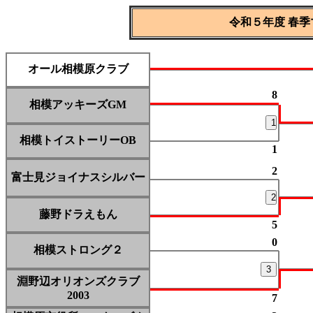
令和５年度 春
オール相模原クラブ
8
相模アッキーズGM
1
相模トイストーリーOB
1
2
富士見ジョイナスシルバー
2
藤野ドラえもん
5
0
相模ストロング２
3
淵野辺オリオンズクラブ
2003
7