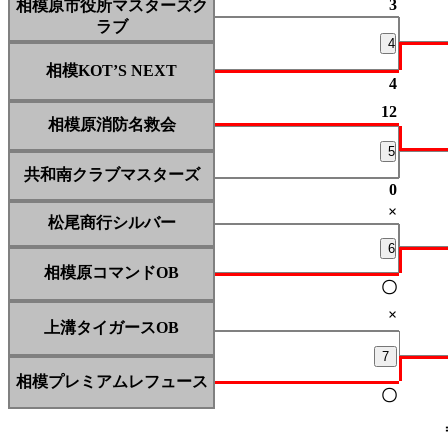
3
相模原市役所マスターズク
ラブ
4
相模KOT’S NEXT
4
12
相模原消防名救会
5
共和南クラブマスターズ
0
×
松尾商行シルバー
6
相模原コマンドOB
〇
×
上溝タイガースOB
7
相模プレミアムレフュース
〇