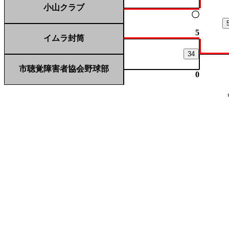
小山クラブ
〇
5
イムラ封筒
34
市聴覚障害者協会野球部
0