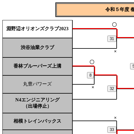
令和５年度 
〇
淵野辺オリオンズクラブ2023
31
渋谷油業クラブ
×
〇
香林ブルーパーズ上溝
8
丸豊パワーズ
×
32
N4エンジニアリング
（出場停止）
×
相模トレインバックス
33