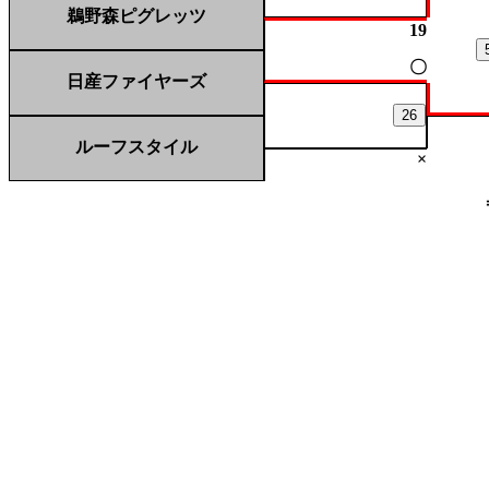
鵜野森ピグレッツ
19
〇
日産ファイヤーズ
26
ルーフスタイル
×