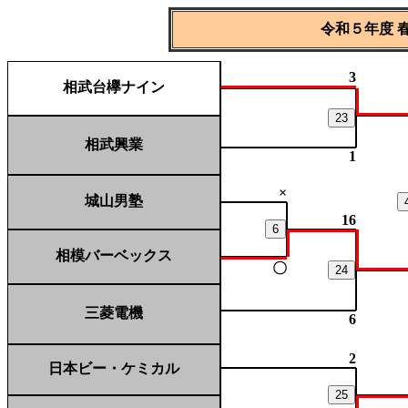
令和５年度 
3
相武台欅ナイン
23
相武興業
1
×
城山男塾
16
6
相模バーベックス
〇
24
三菱電機
6
2
日本ビー・ケミカル
25