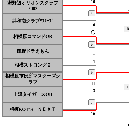
10
淵野辺オリオンズクラブ
2003
4
共和南クラブﾏｽﾀｰｽﾞ
0
1
〇
相模原コマンドOB
5
藤野ドラえもん
×
1
相模ストロング２
6
相模原市役所マスターズク
ラブ
11
1
3
上溝タイガースOB
7
相模KOT’S ＮＥＸＴ
16