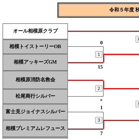
令和５年度 秋
オール相模原クラブ
0
相模トイストーリーOB
1
相模アッキーズGM
15
相模原消防名救会
2
松尾商行シルバー
×
1
富士見ジョイナスシルバー
3
相模プレミアムレフュース
7