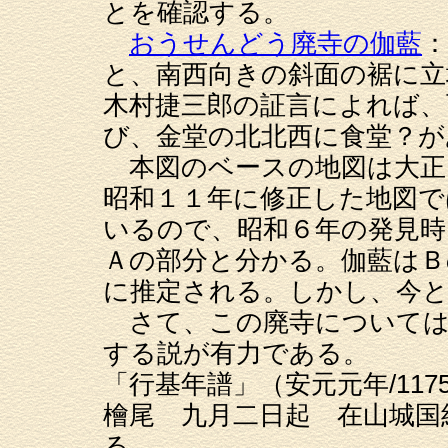
とを確認する。
おうせんどう廃寺の伽藍
と、南西向きの斜面の裾に
木村捷三郎の証言によれば、
び、金堂の北北西に食堂？
本図のベースの地図は大正
昭和１１年に修正した地図で
いるので、昭和６年の発見
Ａの部分と分かる。伽藍はＢ
に推定される。しかし、今
さて、この廃寺については
する説が有力である。
「行基年譜」（安元元年/11
檜尾 九月二日起 在山城国
る。