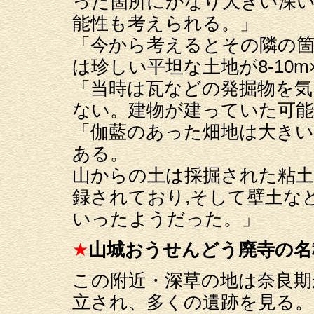
った箇所にかなり大きい深
能性も考えられる。」
「今から考えるとその隣の
は珍しい平坦な土地が8-10m
「当時は瓦などの発掘物を気
ない。建物が建っていた可能
「伽藍のあった畑地は大きい
ある。
山からの土は採掘された粘土
録されており,そして壁土な
いったようだった。」
★
山城おうせんどう廃寺の名
この附近・深草の地は奈良期
立され、多くの遺跡を見る。