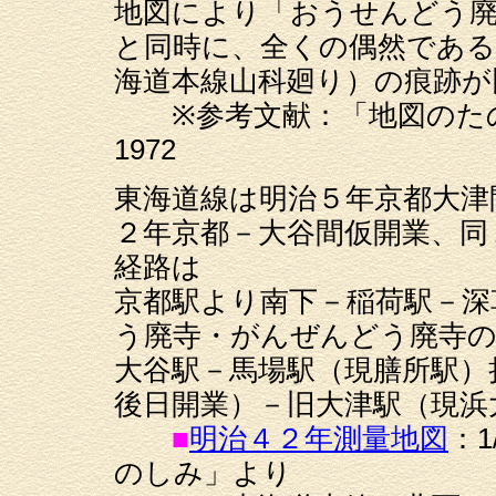
地図により「おうせんどう
と同時に、全くの偶然である
海道本線山科廻り）の痕跡が
※参考文献：「地図のたの
1972
東海道線は明治５年京都大津
２年京都－大谷間仮開業、同
経路は
京都駅より南下－稲荷駅－深
う廃寺・がんぜんどう廃寺の
大谷駅－馬場駅（現膳所駅）
後日開業）－旧大津駅（現浜
■
明治４２年測量地図
：
のしみ」より