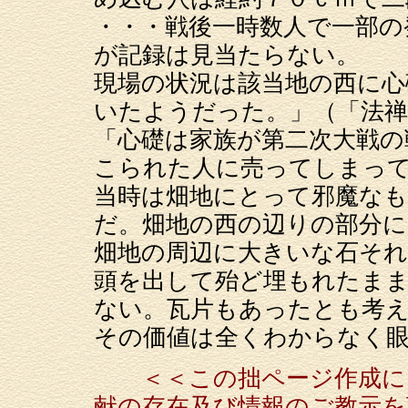
・・・戦後一時数人で一部の
が記録は見当たらない。
現場の状況は該当地の西に心
いたようだった。」（「法
「心礎は家族が第二次大戦の
こられた人に売ってしまっ
当時は畑地にとって邪魔な
だ。畑地の西の辺りの部分に
畑地の周辺に大きいな石そ
頭を出して殆ど埋もれたま
ない。瓦片もあったとも考
その価値は全くわからなく
＜＜この拙ページ作成に
献の存在及び情報のご教示を