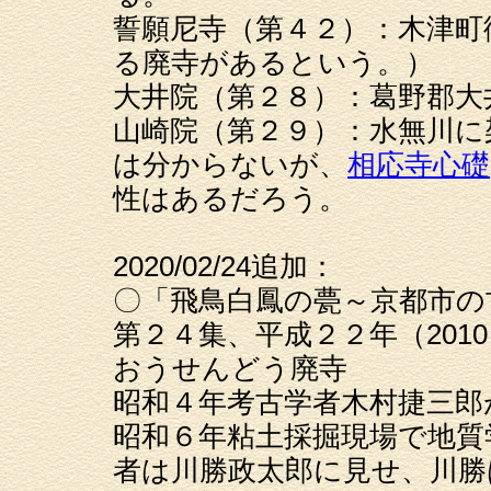
誓願尼寺（第４２）：木津町
る廃寺があるという。）
大井院（第２８）：葛野郡大
山崎院（第２９）：水無川に
は分からないが、
相応寺心礎
性はあるだろう。
2020/02/24追加：
〇「飛鳥白鳳の甍～京都市の
第２４集、平成２２年（201
おうせんどう廃寺
昭和４年考古学者木村捷三郎
昭和６年粘土採掘現場で地質
者は川勝政太郎に見せ、川勝