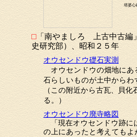
塔婆心
□
「南やましろ 上古中古編
史研究部）、昭和２５年
オウセンドウ礎石実測
オウセンドウの畑地にある
石らしいものが土中からわ
（この附近から古瓦、貝化
る。）
オウセンドウ廃寺略図
「現在オウセンドウ跡には
の上にあったと考えてもよ