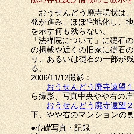
おうせんどう廃寺現状は、
発が進み、ほぼ宅地化し、
を示す何も残らない。
「法禅院について」に礎石の
の掲載や近くの旧家に礎石
り、あるいは礎石の一部が
る。
2006/11/12撮影：
おうせんどう廃寺遠望１
ら撮影、写真中央やや右の崖
おうせんどう廃寺遠望２
下、やや右のマンションの
●心礎写真・記録：