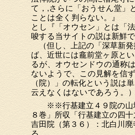
て，,さらに「おうせん堂」
ことは全く判らない。』
とし『「オウセン」とは「法
唆する当サイトの説は新鮮で
（但し、上記の「深草新発
ば、近世には龕前堂ヶ原と
るが、オウセンドウの通称は
ないようで、この見解を信
（院）」の転化という説は
云えなくはないであろう。
※※行基建立４９院の山城
８巻」所収「行基建立の四十
吉田院（第３６）：北白川廃
る。