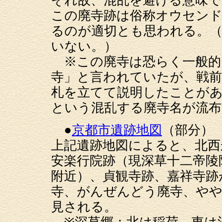
それ故、混乱を避ける意味で
この廃寺跡は俗称オウセン
るのが適切とも思われる。（
いない。）
※この廃寺は恐らく一般的
寺」と言われていたが、戦前
札を立てて説明したことが
という混乱する廃寺名が流
●
京都市遺跡地図
（部分）
上記遺跡地図によると、北西
安楽行院跡（現深草十二帝陵
附近）、貞観寺跡、嘉祥寺跡
寺、がんぜんどう廃寺、やや
見される。
※深草郷：北は稲荷、東は