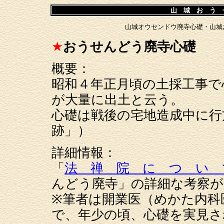
山 城 お う 
山城オウセンドウ廃寺心礎・山城
★
おうせんどう廃寺心礎
概要：
昭和４年正月頃の土採工事で
が大量に出土と云う。
心礎は戦後の宅地造成中に行
跡」）
詳細情報：
「
法 禅 院 に つ い 
んどう廃寺」の詳細な考察が
※筆者は開業医（めかた内科
で、年少の頃、心礎を実見さ