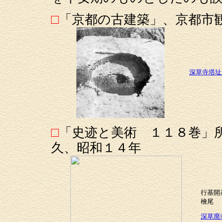
□
「京都の古建築」、京都市
深草寺塔址
□
「史迹と美術 １１８巻」
久、昭和１４年
行基開
檜尾
深草廃