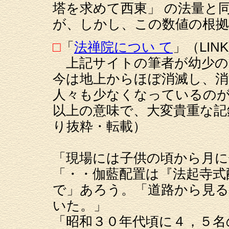
塔を求めて西東」 の法量と
が、しかし、この数値の根拠
□
「
法禅院につい て
」（LINK
上記サイトの筆者が幼少の
今は地上からほぼ消滅し、消
人々も少なくなっているの
以上の意味で、大変貴重な記
り抜粋・転載）
「現場には子供の頃から月に
「・・伽藍配置は『法起寺式
で」あろう。「道路から見る
いた。」
「昭和３０年代頃に４，５名