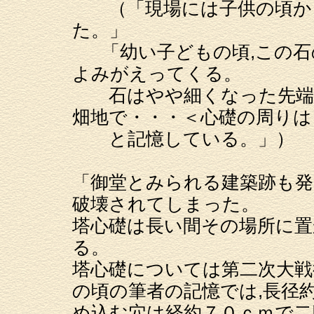
（「現場には子供の頃から
た。」
「幼い子どもの頃,この石
よみがえってくる。
石はやや細くなった先端方
畑地で・・・＜心礎の周りは
と記憶している。」）
「御堂とみられる建築跡も発
破壊されてしまった。
塔心礎は長い間その場所に置
る。
塔心礎については第二次大戦
の頃の筆者の記憶では,長径
め込む穴は経約７０ｃｍで二