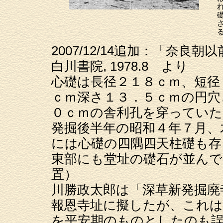
2007/12/14追加：「奈
白川書院, 1978.8 より
心礎は長径２１８ｃｍ、短径
ｃｍ深さ１３．５ｃｍの円穴
０ｃｍの舎利孔を穿っていた
発掘後半年の昭和４年７月、
には心礎の四隅四天柱礎も存
東部にも堂址の礎石が並んで
置）
川勝政太郎は「深草新発掘廃
報恩寺址に擬したが、これは
を平安期のものとしたのも