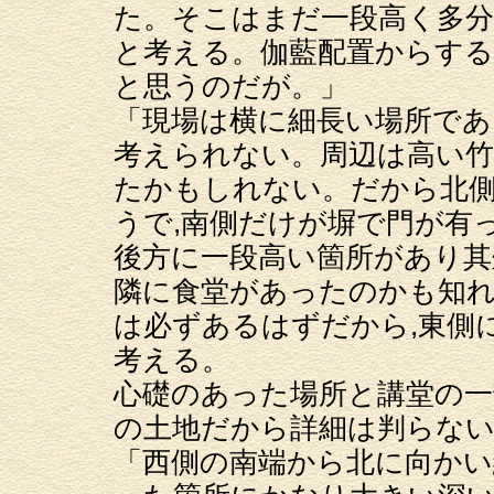
た。そこはまだ一段高く多
と考える。伽藍配置からす
と思うのだが。」
「現場は横に細長い場所で
考えられない。周辺は高い竹
たかもしれない。だから北側
うで,南側だけが塀で門が有
後方に一段高い箇所があり
隣に食堂があったのかも知れ
は必ずあるはずだから,東側
考える。
心礎のあった場所と講堂の一
の土地だから詳細は判らない
「西側の南端から北に向かい