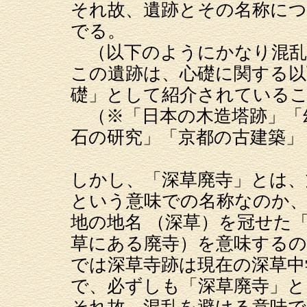
それ故、遺跡とその名称につ
でる。
（以下のようにかなり混乱
この遺跡は、心礎に関する以
礎」として紹介されている
（※「日本の木造塔跡」「
石の研究」「京都の古建築」
しかし、「深草廃寺」とは、
という意味での名称なのか
地の地名 （深草）を冠せた
草にある廃寺）を意味する
では深草寺跡は現在の深草中
で、必ずしも「深草廃寺」と