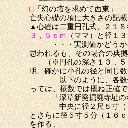
□
「幻の塔を求めて西東」
亡失心礎の項に大きさの記載
▲心礎は二重円孔式、２１８
３，５ｃｍ
（ママ）と径１３
・・・実測値かどうかは
思われるも、その場合の典拠
（※円孔の深さ１３．５ｃ
明。確かに小孔の径と同じ数
以下のように、各数値に
っては、概数では概ね正確
「深草新発掘廃寺址の考
中央に径２尺５寸（７６
とさらに径５寸５分（１６ｃ
を作る。