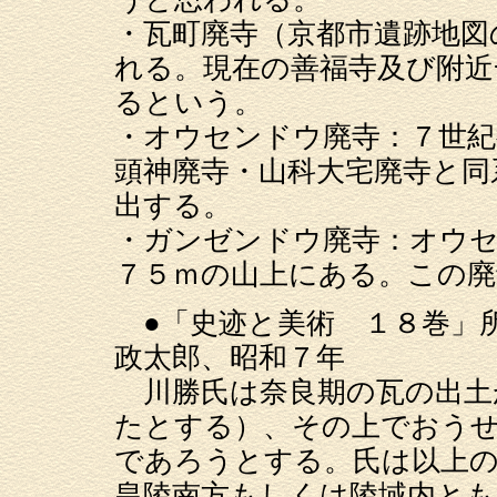
・瓦町廃寺（京都市遺跡地図
れる。現在の善福寺及び附近
るという。
・オウセンドウ廃寺：７世紀
頭神廃寺・山科大宅廃寺と同
出する。
・ガンゼンドウ廃寺：オウセ
７５ｍの山上にある。この廃
●「史迹と美術 １８巻」
政太郎、昭和７年
川勝氏は奈良期の瓦の出土
たとする）、その上でおう
であろうとする。氏は以上の
皇陵南方もしくは陵域内とも