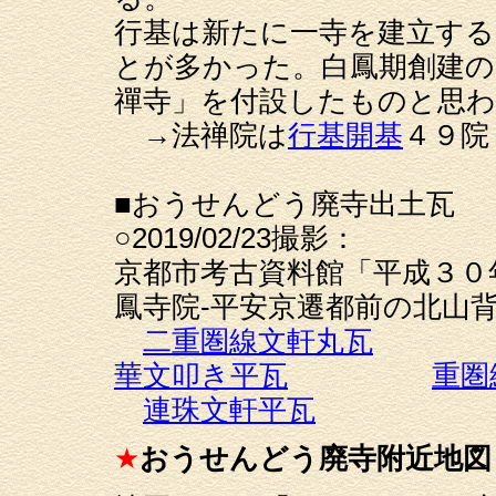
行基は新たに一寺を建立する
とが多かった。白鳳期創建の
禪寺」を付設したものと思
→法禅院は
行基開基
４９院
■おうせんどう廃寺出土瓦
○2019/02/23撮影：
京都市考古資料館「平成３０
鳳寺院-平安京遷都前の北山背
二重圏線文軒丸瓦
華文叩き平瓦
重圏
連珠文軒平瓦
★
おうせんどう廃寺
附近地図