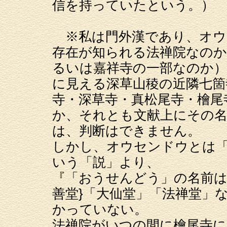
信を持っていたという。）
※私は門外漢であり、オウ
存在が知られる法禅院なのか
るいは嘉祥寺の一部なのか）そ
に見える深草山稜の近隣七箇
寺・深草寺・真松尾寺・檜尾
か、それとも文献上にその名
は、判断はできません。
しかし、オウセンドウとは
いう「説」より、
『「おうせんどう」の名前は
善堂}「大仙堂」「法禅堂」
かっていない。
法禅院がいつの間に檜尾寺に