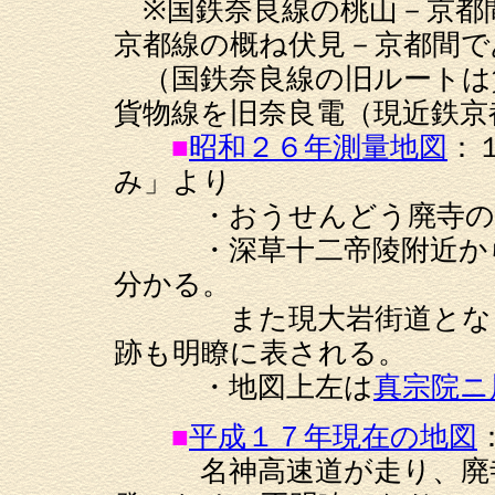
※国鉄奈良線の桃山－京都
京都線の概ね伏見－京都間で
（国鉄奈良線の旧ルートは
貨物線を旧奈良電（現近鉄京
■
昭和２６年測量地図
：
み」より
・おうせんどう廃寺の背
・深草十二帝陵附近から
分かる。
また現大岩街道となって
跡も明瞭に表される。
・地図上左は
真宗院ニ
■
平成１７年現在の地図
名神高速道が走り、廃寺