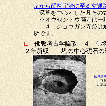
京から醍醐宇治に至る交通
深草を中心とした凡その古
※オウセンドウ廃寺は一説
４．ジョウガン寺跡は通
所です。
□
「佛教考古学論攷 ４ 佛
２年所収 「塔の中心礎石の
山城深
「京都
この写