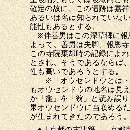
確定の故に、この遺跡は嘉祥
あるいは名は知られていない
能性もあるとする。
※伴善男はこの深草郷に報
よって、善男は失脚、報恩寺
この寺院棄却時の記録によれ
とされ、そうであるならば
性も高いであろうとする。
※「オウセンドウとは・・
もオウセンドウの地名は見
か「龕」を「翁」と読み誤り
果オウセンドウに当嵌めるた
が生まれてきたのであろう。
●「京都の古建築」、京都