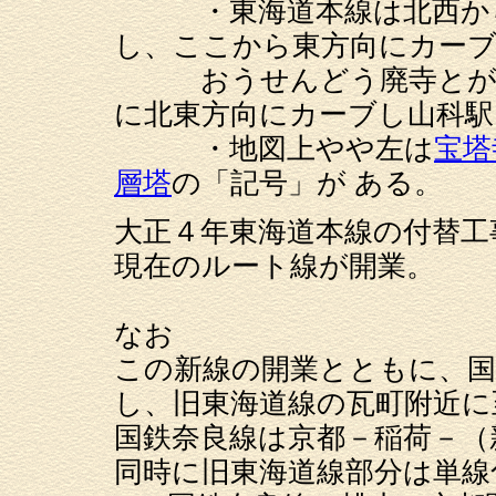
・東海道本線は北西から
し、ここから東方向にカー
おうせんどう廃寺とがん
に北東方向にカーブし山科駅
・地図上やや左は
宝塔
層塔
の「記号」が ある
大正４年東海道本線の付替工
現在のルート線が開業。
なお
この新線の開業とともに、国
し、旧東海道線の瓦町附近に
国鉄奈良線は京都－稲荷－（
同時に旧東海道線部分は単線