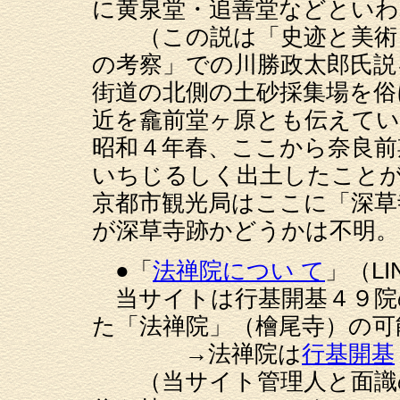
に黄泉堂・追善堂などといわ
（この説は「史迹と美術 
の考察」での川勝政太郎氏説
街道の北側の土砂採集場を俗
近を龕前堂ヶ原とも伝えてい
昭和４年春、ここから奈良前
いちじるしく出土したこと
京都市観光局はここに「深草
が深草寺跡かどうかは不明。
●「
法禅院につい て
」（LI
当サイトは行基開基４９院
た「法禅院」（檜尾寺）の可
→法禅院は
行基開基
（当サイト管理人と面識の