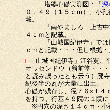
塔婆心礎実測図：「
深
０．４９（１５ｃｍ）、小孔
載。
「南やましろ 上古中古
４ｃｍと記載。
「山城国紀伊寺」では円
ｃｍと記載・・・但し根拠・
□
「山城国紀伊寺」江谷寛、
オウセンドウ（翁前堂・・・
と読み誤ったとも云う）廃寺
紀後半の瓦が大量に出土。
心礎が残存し、径７６×１４
を持つ。行基４９院の１院に
※円穴の深さ１４ｃｍ・小