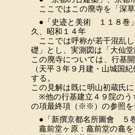
ここではこの廃寺を「深草
●「史迹と美術 １１８巻
久、昭和１４年
ここでは呼称が若干混乱し
礎」とし、実測図は「大仙堂
この廃寺については、行基開
（天平３年９月建・山城国紀
する。
この見解は既に明山初蔵氏
※他の行基建立４９院のう
の項最終項（※※）の参照を
●「新撰京都名所圖會 ５
龕前堂ヶ原：龕前堂の龕を