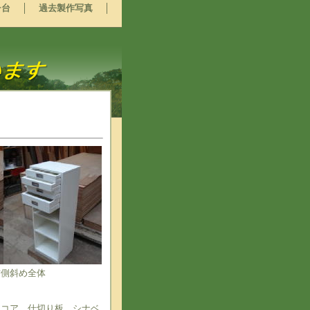
チ台
過去製作写真
右側斜め全体
ーコア、仕切り板 シナベ