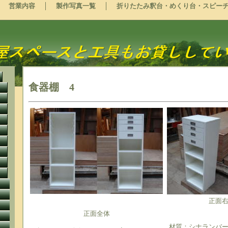
営業内容
製作写真一覧
折りたたみ釈台・めくり台・スピー
食器棚 4
正面
正面全体
材質：シナランバ