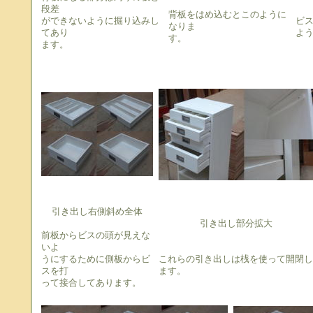
段差
背板をはめ込むとこのように
ができないように掘り込みし
ビ
なりま
てあり
よ
す。
ます。
引き出し右側斜め全体
引き出し部分拡大
前板からビスの頭が見えな
いよ
うにするために側板からビ
これらの引き出しは桟を使って開閉し
スを打
ます。
って接合してあります。