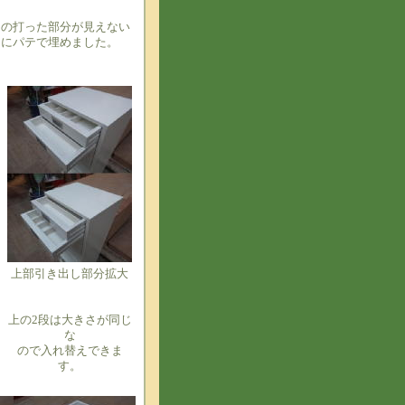
スの打った部分が見えない
うにパテで埋めました。
上部引き出し部分拡大
上の2段は大きさが同じ
な
ので入れ替えできま
す。