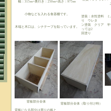
幅：315㎜×奥行き：250㎜×高さ：975㎜
小物などを入れる食器棚です。
2
塗装：水性塗料 ミ
り ウレタ
ン塗装 クリア 半
木端と木口は、シナテープを貼っています。
っては2
回塗り
背板部分全体
背板部分全体（取り付け時）
背板になる部分は周りの板と