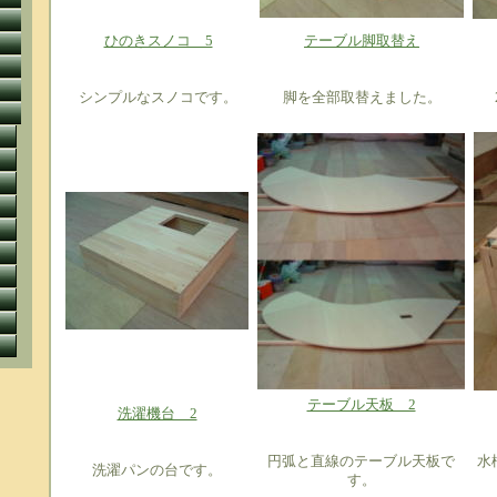
ひのきスノコ 5
テーブル脚取替え
シンプルなスノコです。
脚を全部取替えました。
テーブル天板 2
洗濯機台 2
円弧と直線のテーブル天板で
水
洗濯パンの台です。
す。