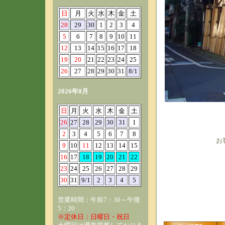
日
月
火
水
木
金
土
28
29
30
1
2
3
4
5
6
7
8
9
10
11
12
13
14
15
16
17
18
19
20
21
22
23
24
25
26
27
28
29
30
31
8/1
2026年8月
日
月
火
水
木
金
土
26
27
28
29
30
31
1
2
3
4
5
6
7
8
お
9
10
11
12
13
14
15
16
17
18
19
20
21
22
23
24
25
26
27
28
29
30
31
9/1
2
3
4
5
営業時間：午前7：30～午後
5：20
※定休日：日曜日・祝日