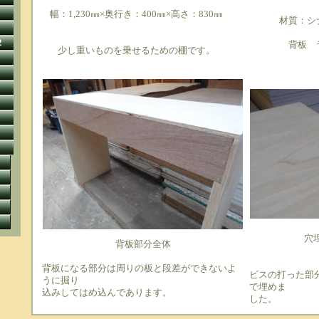
幅：1,230㎜×奥行き：400㎜×高さ：830㎜
材質：シ
2
背板 
少し重いものを乗せるための棚です。
穴
背板部分全体
背板になる部分は周りの板と段差ができないよ
ビスの打った部
うに掘り
で埋めま
込みしてはめ込んであります。
した。