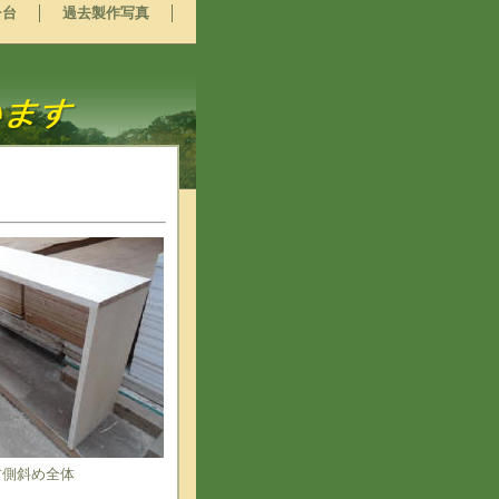
チ台
過去製作写真
右側斜め全体