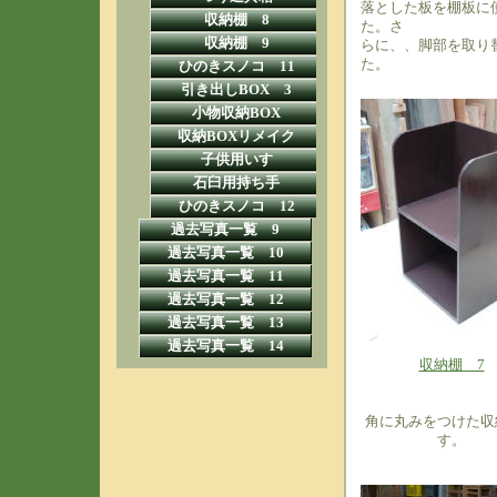
落とした板を棚板に
収納棚 8
た。さ
収納棚 9
らに、、脚部を取り
た。
ひのきスノコ 11
引き出しBOX 3
小物収納BOX
収納BOXリメイク
子供用いす
石臼用持ち手
ひのきスノコ 12
過去写真一覧 9
過去写真一覧 10
過去写真一覧 11
過去写真一覧 12
過去写真一覧 13
過去写真一覧 14
収納棚 7
角に丸みをつけた収
す。