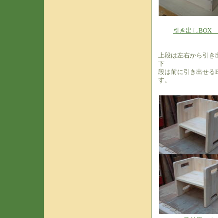
引き出しBOX 
上段は左右から引き
下
段は前に引き出せるB
す。