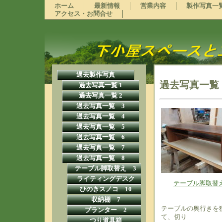
ホーム
最新情報
営業内容
製作写真一
アクセス・お問合せ
過去製作写真
過去写真一覧
過去写真一覧 1
過去写真一覧 2
過去写真一覧 3
過去写真一覧 4
過去写真一覧 5
過去写真一覧 6
過去写真一覧 7
過去写真一覧 8
テーブル脚取替え 3
ライティングデスク
テーブル脚取替
ひのきスノコ 10
収納棚 7
テーブルの奥行きを
プランター 2
て、切り
つり道具箱