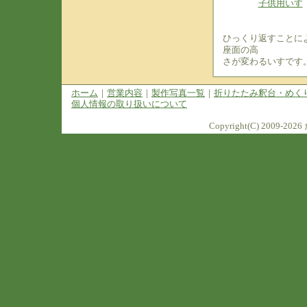
子供用いす
ひっくり返すことに
座面の高
さが変わるいすです
ホーム
｜
営業内容
｜
製作写真一覧
｜
折りたたみ釈台・めく
個人情報の取り扱いについて
Copyright(C) 2009-2