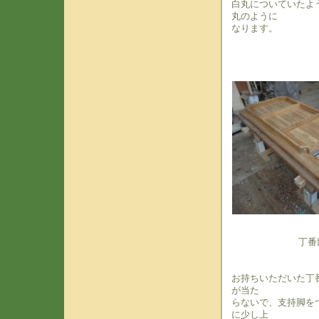
白丸についていたよ
丸のように
なります。
丁番
お持ちいただいた丁
が当た
らないで、支持脚を
に少し上