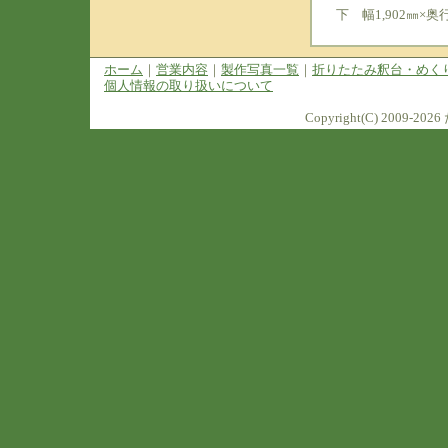
下 幅1,902㎜×奥
ホーム
｜
営業内容
｜
製作写真一覧
｜
折りたたみ釈台・めく
個人情報の取り扱いについて
Copyright(C) 2009-2