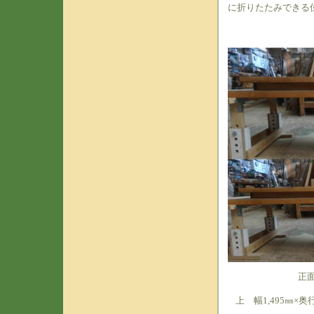
に折りたたみできる
正
上 幅1,495㎜×奥