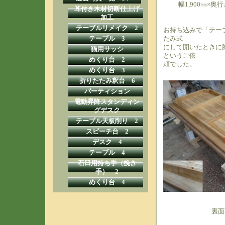
幅1,900㎜×奥行
耳付き木材切断仕上げ
加工
テーブルリメイク 2
お持ち込みで「テー
たみ式
テーブル 3
にして開いたときに
猫用サッシ
というご依
めくり台 2
頼でした。
めくり台 3
折りたたみ釈台 6
パーティション
電動昇降スタンディン
グデスク
テーブル天板削り 2
スピーチ台 2
デスク 4
テーブル 4
石臼用持ち手（挽き
手） 2
めくり台 4
裏面