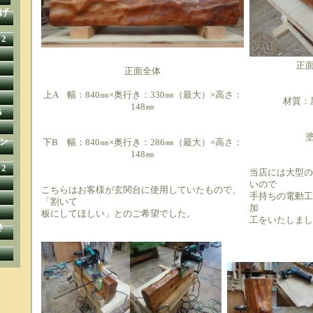
げ
2
正
正面全体
上A 幅：840㎜×奥行き：330㎜（最大）×高さ：
材質：
148㎜
6
ン
下B 幅：840㎜×奥行き：286㎜（最大）×高さ：
148㎜
2
当店には大型の
いので
こちらはお客様が玄関台に使用していたもので、
手持ちの電動工
「割いて
加
板にしてほしい」とのご希望でした。
工をいたしまし
き