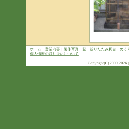
ホーム
｜
営業内容
｜
製作写真一覧
｜
折りたたみ釈台・めく
個人情報の取り扱いについて
Copyright(C) 2009-2