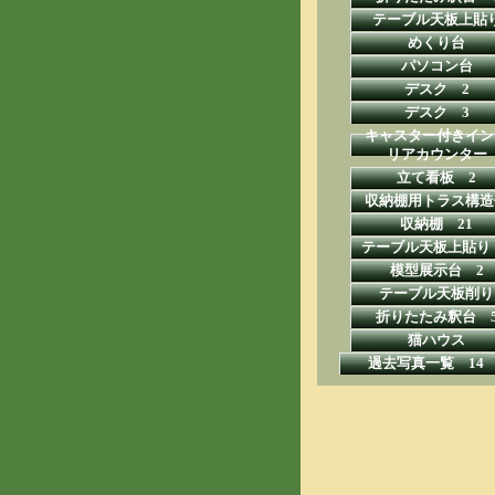
テーブル天板上貼
めくり台
パソコン台
デスク 2
デスク 3
キャスター付きイン
リアカウンター
立て看板 2
収納棚用トラス構造
収納棚 21
テーブル天板上貼り
模型展示台 2
テーブル天板削り
折りたたみ釈台 
猫ハウス
過去写真一覧 14