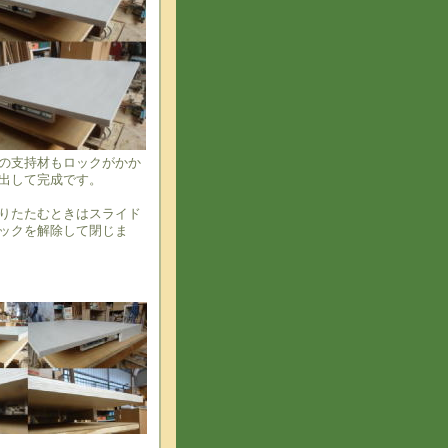
の支持材もロックがかか
出して完成です。
りたたむときはスライド
ックを解除して閉じま