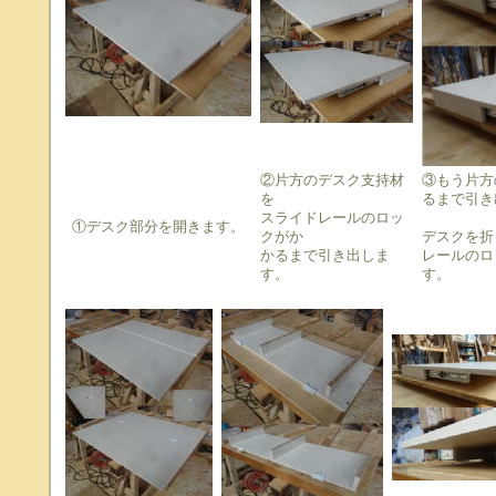
②片方のデスク支持材
③もう片方
を
るまで引き
スライドレールのロッ
①デスク部分を開きます。
クがか
デスクを折
かるまで引き出しま
レールのロ
す。
す。