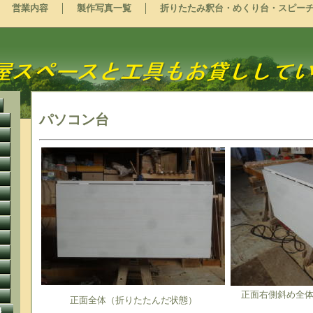
営業内容
製作写真一覧
折りたたみ釈台・めくり台・スピー
パソコン台
正面右側斜め全
正面全体（折りたたんだ状態）
4