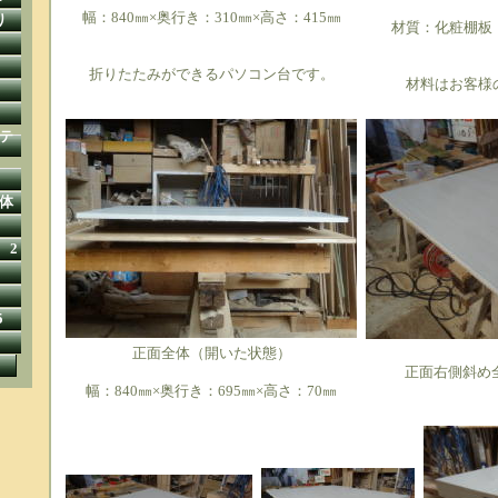
幅：840㎜×奥行き：310㎜×高さ：415㎜
り
材質：化粧棚板
折りたたみができるパソコン台です。
材料はお客様
テ
体
 2
5
正面全体（開いた状態）
正面右側斜め
幅：840㎜×奥行き：695㎜×高さ：70㎜