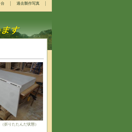
チ台
過去製作写真
体（折りたたんだ状態）