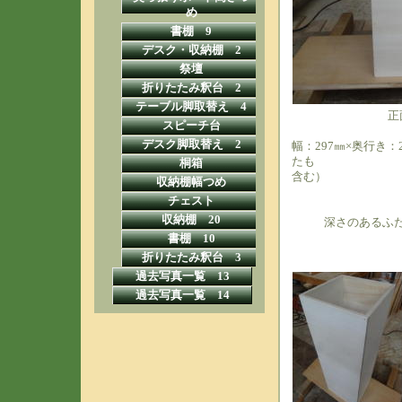
め
書棚 9
デスク・収納棚 2
祭壇
折りたたみ釈台 2
テーブル脚取替え 4
正
スピーチ台
デスク脚取替え 2
幅：297㎜×奥行き：
たも
桐箱
含む）
収納棚幅つめ
チェスト
収納棚 20
深さのあるふ
書棚 10
折りたたみ釈台 3
過去写真一覧 13
過去写真一覧 14