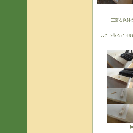
正面右側斜
ふたを取ると内側