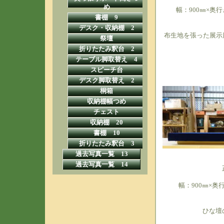
め
幅：900㎜×奥行
書棚 9
デスク・収納棚 2
布生地を張った展示
祭壇
折りたたみ釈台 2
テーブル脚取替え 4
スピーチ台
デスク脚取替え 2
桐箱
収納棚幅つめ
チェスト
収納棚 20
書棚 10
折りたたみ釈台 3
過去写真一覧 13
過去写真一覧 14
幅：900㎜×奥
ひな壇