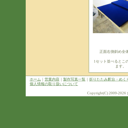
正面右側斜め全体
1セット並べるとこ
ます。
ホーム
｜
営業内容
｜
製作写真一覧
｜
折りたたみ釈台・めく
個人情報の取り扱いについて
Copyright(C) 2009-2