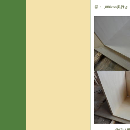
幅：1,080㎜×奥行き：
仕切り