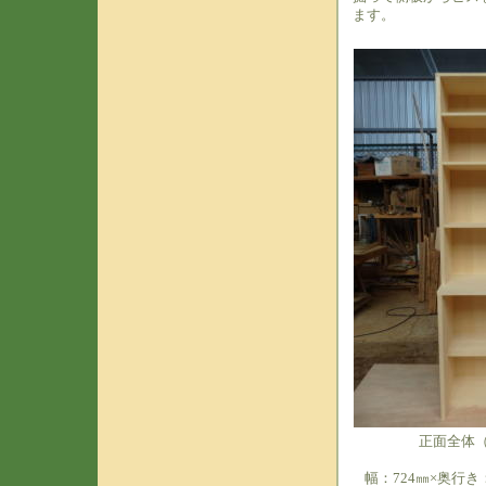
ます。
正面全体
幅：724㎜×奥行き：