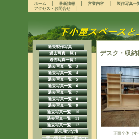
ホーム
最新情報
営業内容
製作写真一
アクセス・お問合せ
過去製作写真
デスク・収納
過去写真一覧 1
過去写真一覧 2
過去写真一覧 3
過去写真一覧 4
過去写真一覧 5
過去写真一覧 6
過去写真一覧 7
過去写真一覧 8
過去写真一覧 9
過去写真一覧 10
過去写真一覧 11
過去写真一覧 12
展示用ひな壇
正面全体（す
突っ張りボード高さつ