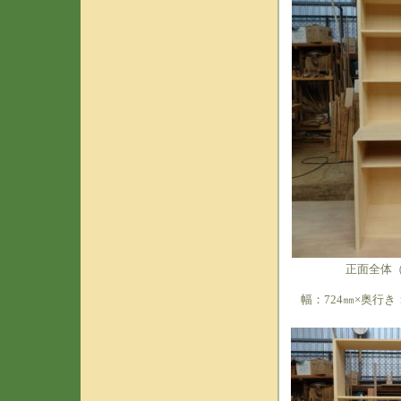
正面全体
幅：724㎜×奥行き：