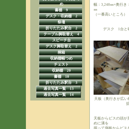
め
幅：3,248㎜×奥行き：
㎜
書棚 9
（一番高いところ）
デスク・収納棚 2
祭壇
折りたたみ釈台 2
デスク 1台と
テーブル脚取替え 4
スピーチ台
デスク脚取替え 2
桐箱
収納棚幅つめ
チェスト
収納棚 20
書棚 10
折りたたみ釈台 3
過去写真一覧 13
過去写真一覧 14
天板（奥行きが広い
天板からビスの頭が
めに溝を
掘って側板からビス