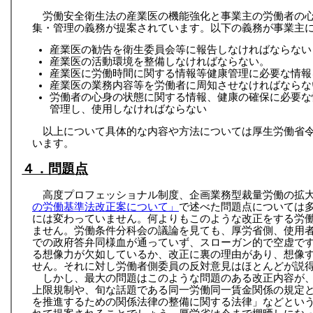
労働安全衛生法の産業医の機能強化と事業主の労働者の
集・管理の義務が提案されています。以下の義務が事業主
産業医の勧告を衛生委員会等に報告しなければならない
産業医の活動環境を整備しなければならない。
産業医に労働時間に関する情報等健康管理に必要な情報
産業医の業務内容等を労働者に周知させなければならな
労働者の心身の状態に関する情報、健康の確保に必要な
管理し、使用しなければならない
以上について具体的な内容や方法については厚生労働省
います。
４．問題点
高度プロフェッショナル制度、企画業務型裁量労働の拡
の労働基準法改正案について」
で述べた問題点については
には変わっていません。何よりもこのような改正をする労
ません。労働条件分科会の議論を見ても、厚労省側、使用
での政府答弁同様血が通っていず、スローガン的で空虚で
る想像力が欠如しているか、改正に裏の理由があり、想像
せん。それに対し労働者側委員の反対意見はほとんどが説
しかし、最大の問題はこのような問題のある改正内容が
上限規制や、旬な話題である同一労働同一賃金関係の規定
を推進するための関係法律の整備に関する法律」などとい