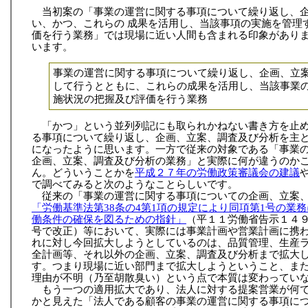
当初案の「事業の運営に関する事項について繰り返し、
い、かつ、これらの 成果を活用し、当該事項の実施を管理
価を行う業務」では現場に近い人間も含まれる印象があり
います。
事業の運営に関する事項について繰り返し、企画、立
して行うとともに、これらの成果を活用し、当該事業
施状況の把握及び評価を行う業務
「かつ」という並列列記にも取られかねない書き方を止
る事項について繰り返し、企画、立案、調査及び分析を主
になったように思います。一方で従来の対象である「事業
企画、立案、調査及び分析の業務」と実際に何が違うのか
ん。どういうことかを
平成２７年の労働政策審議会の建議
で調べてみると次のようなことらしいです。
従来の「事業の運営に関する事項についての企画、立案
「労働基準法第38条の4第1項の規定により同項第1号の業
働条件の確保を図るための指針」
（平１１労働省告示１４
号で改正）等において、実際には事業計画や営業計画に携
れに対し今回拡大しようとしているのは、品質管理、生産
全計画等、それ以外の企画、立案、調査及び分析まで拡大
す。つまり現場に近い部門まで拡大しようということ、ま
理由が不明（乃至胡散臭い）という点で本質は変わってい
もう一つの適用拡大であり、法人に対する提案営業が何
かと見えた「法人である顧客の事業の運営に関する事項に