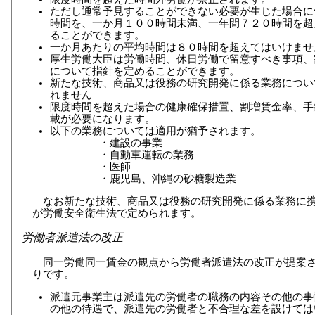
ただし通常予見することができない必要が生じた場合に
時間を、一か月１００時間未満、一年間７２０時間を超
ることができます。
一か月あたりの平均時間は８０時間を超えてはいけませ
厚生労働大臣は労働時間、休日労働で留意すべき事項、
について指針を定めることができます。
新たな技術、商品又は役務の研究開発に係る業務につい
れません
限度時間を超えた場合の健康確保措置、割増賃金率、手
載が必要になります。
以下の業務については適用が猶予されます。
・建設の事業
・自動車運転の業務
・医師
・鹿児島、沖縄の砂糖製造業
なお新たな技術、商品又は役務の研究開発に係る業務に
が労働安全衛生法で定められます。
労働者派遣法の改正
同一労働同一賃金の観点から労働者派遣法の改正が提案
りです。
派遣元事業主は派遣先の労働者の職務の内容その他の事
の他の待遇で、派遣先の労働者と不合理な差を設けては