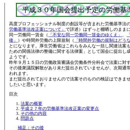
平成３０年国会提出予定の労働基
高度プロフェッショナル制度の創設等が含まれた労働基準法
労働基準法改正案について」
で詳述）はずっと棚晒しのまま
同一労働同一賃金（
「不安な同一労働同一賃金のゆくえ」
、
後」
）や時間外労働の上限規制（
「時間外労働の規制はどう
とになります。厚生労働省はこれらをみんな一括し関連法案
ための関係法律の整備に関する法律案」として国会に提出し
ようです。
昨年９月１５日の労働政策審議会労働条件分科会で法案に対
その後衆議院解散があり未だ提出されていませんが、次期通
われます。
まだ提出されておりませんので法案そのものの検証はできま
したいと思います。
目次
法案の概要
平成２７年の労働基準法改正案の変更点
その他の内容
問題点
補足：その後