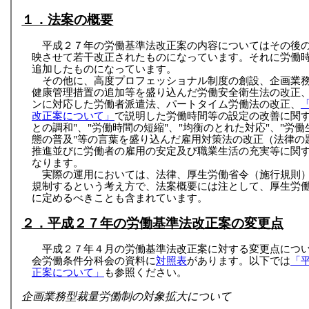
１．法案の概要
平成２７年の労働基準法改正案の内容についてはその後
映させて若干改正されたものになっています。それに労働
追加したものになっています。
その他に、高度プロフェッショナル制度の創設、企画業
健康管理措置の追加等を盛り込んだ労働安全衛生法の改正
ンに対応した労働者派遣法、パートタイム労働法の改正、
改正案について」
で説明した労働時間等の設定の改善に関す
との調和"、"労働時間の短縮"、"均衡のとれた対応"、"労働
態の普及"等の言葉を盛り込んだ雇用対策法の改正（法律の
推進並びに労働者の雇用の安定及び職業生活の充実等に関
なります。
実際の運用においては、法律、厚生労働省令（施行規則
規制するという考え方で、法案概要には注として、厚生労
に定めるべきことも含まれています。
２．平成２７年の労働基準法改正案の変更点
平成２７年４月の労働基準法改正案に対する変更点につ
会労働条件分科会の資料に
対照表
があります。以下では
「
正案について」
も参照ください。
企画業務型裁量労働制の対象拡大について