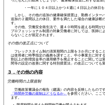
ったもんだの結果でしょうか、 健康確保措置に対する追加
・一年に１０４日以上かつ４週に４日以上の休日を
しかし、その他の追加の健康確保措置は、勤務インター
追加の２週間以上の休日、要件を満たした場合の健康診断
す。
その他、労働安全衛生法で、週４０時間を超える時間が
プロフェッショナル制度の対象労働者に対しては、医師に
らないことが規定されます。
その他の改正点について
フレックスタイム制の清算期間の上限を３か月にするこ
は使用者に時季指定の義務を課すこと。中小事業主に対す
割以上の割増賃金率の適用猶予を廃止することに関しては
間等の設定の改善に関する特別措置法」の改正についても
３．その他の内容
労働時間の上限規制
労働政策審議会の報告（建議）の内容を反映したもので
「時間外労働の規制はどうなるか」
を参照ください。ここ
ます。
限度時間を超えた時間外労働が禁止されます。