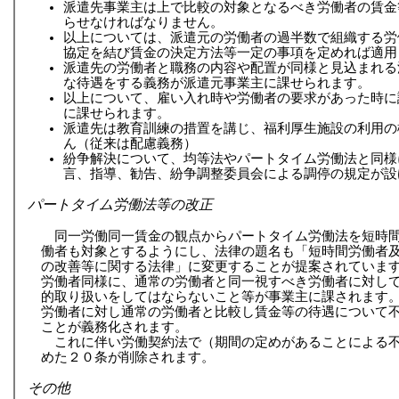
派遣先事業主は上で比較の対象となるべき労働者の賃金
らせなければなりません。
以上については、派遣元の労働者の過半数で組織する労
協定を結び賃金の決定方法等一定の事項を定めれば適用
派遣先の労働者と職務の内容や配置が同様と見込まれる
な待遇をする義務が派遣元事業主に課せられます。
以上について、雇い入れ時や労働者の要求があった時に
に課せられます。
派遣先は教育訓練の措置を講じ、福利厚生施設の利用の
ん（従来は配慮義務）
紛争解決について、均等法やパートタイム労働法と同様
言、指導、勧告、紛争調整委員会による調停の規定が設
パートタイム労働法等の改正
同一労働同一賃金の観点からパートタイム労働法を短時
働者も対象とするようにし、法律の題名も「短時間労働者
の改善等に関する法律」に変更することが提案されていま
労働者同様に、通常の労働者と同一視すべき労働者に対し
的取り扱いをしてはならないこと等が事業主に課されます
労働者に対し通常の労働者と比較し賃金等の待遇について
ことが義務化されます。
これに伴い労働契約法で（期間の定めがあることによる
めた２０条が削除されます。
その他