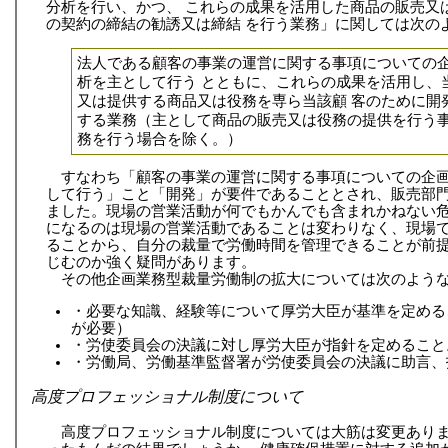
分析を行い、かつ、 これらの成果を活用した商品の販売又
の契約の締結の勧誘又は締結 を行う業務」に関しては次の
法人である顧客の事業の運営に関する事項についての
析を主として行う とともに、これらの成果を活用し、
又は提供する商品又は役務を専ら当該顧 客のために開
する業務（主として商品の販売又は役務の提供を行う事
務を行う場合を除く。）
すなわち「顧客の事業の運営に関する事項についての企
して行う」こと「開発」が要件であることとされ、販売部
ました。現場の営業活動が何でもかんでも含まれかねない
になるのは現場の営業活動であることは変わりなく、現場
ることから、自分の裁量で労働時間を管理できることが前
じむのか強く疑問があります。
その他企画業務型裁量労働制の拡大については次のよう
・必要な知識、経験等について厚労大臣が基準を定める
が必要）
・労使委員会の決議に対し厚労大臣が指針を定めること
・労働局、労働基準監督署が労使委員会の決議に助言、
高度プロフェッショナル制度について
高度プロフェッショナル制度については大筋は変更あり