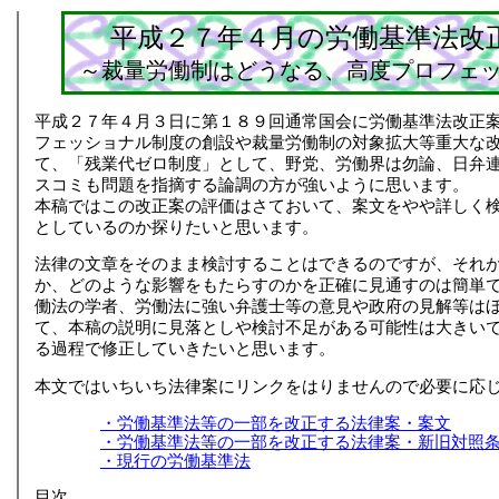
平成２７年４月の労働基準法改
～裁量労働制はどうなる、高度プロフェ
平成２７年４月３日に第１８９回通常国会に労働基準法改正
フェッショナル制度の創設や裁量労働制の対象拡大等重大な
て、「残業代ゼロ制度」として、野党、労働界は勿論、日弁
スコミも問題を指摘する論調の方が強いように思います。
本稿ではこの改正案の評価はさておいて、案文をやや詳しく
としているのか探りたいと思います。
法律の文章をそのまま検討することはできるのですが、それ
か、どのような影響をもたらすのかを正確に見通すのは簡単
働法の学者、労働法に強い弁護士等の意見や政府の見解等は
て、本稿の説明に見落としや検討不足がある可能性は大きい
る過程で修正していきたいと思います。
本文ではいちいち法律案にリンクをはりませんので必要に応
・労働基準法等の一部を改正する法律案・案文
・労働基準法等の一部を改正する法律案・新旧対照
・現行の労働基準法
目次