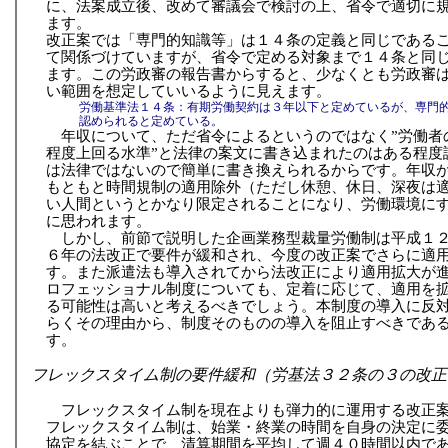
に、法案成立後、改めて審議会で検討の上、省令で適切に規
ます。
改正案では「専門的知識等」は１４条の定義と同じである
て関係づけていますが、省令で定める対象まで１４条と同
ます。この労政審の報告書からすると、少なくとも労政審
い範囲を想定していいるように見えます。
労働基準法１４条：有期労働契約は３年以下と定めているが、専門
認められると定めている。
年収について、ただ省令によるというのではなく”労働者
程度上回る水準”と法律の案文に書き込まれたのはある程度
は法律ではないので簡単に書き換えられるからです。年収が1
もともと時間規制の適用除外（ただし休憩、休日、深夜は
い人間というとかなり限定されることになり、労働環境に
に思われます。
しかし、前節で説明した企画業務型裁量労働制は平成１
６年の法改正で要件が緩和され、今度の改正案でさらに適
す。また派遣法も導入されてから法改正により適用拡大が
ロフェッショナル制度についても、定着に応じて、適用を
る可能性は高いと考えるべきでしょう。本制度の導入に反
らくその理由から、制度そのものの導入を阻止すべきであ
す。
フレックスタイム制の要件緩和（労基法３２条の３の改正
フレックスタイム制を現在よりも弾力的に運用する改正
フレックスタイム制は、始業・終業の時間を自身の決定に
協定を結ぶことで、清算期間を平均して週４０時間以内で