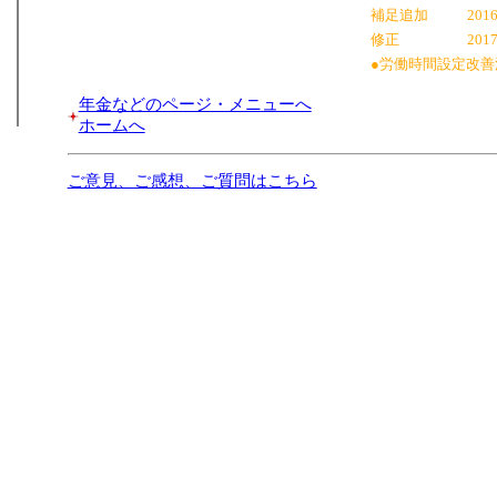
補足追加
2016
修正
2017
●労働時間設定改
年金などのページ・メニューへ
ホームへ
ご意見、ご感想、ご質問はこちら