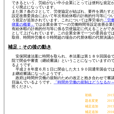
できるという、労組がない中小企業にとっては便利な規定
くり廃止になっています。
また第７条の２として、労使協定が結ばれ、要件を満たす
設定改善委員会において年次有給休暇の計画的付与等につ
う規定が追加されています。これについては厚労省の
「労
律案の概要」
では企業全体で”一の労働時間等設定改善企業
有給休暇の計画的付与等に係る労使協定に代えることができ
として上げられています。この企業全体で一つの委員会で
取得、時間外労働６０時間超の場合の代替休暇の代替決議
補足：その後の動き
安保関連法案に時間を取られ、本法案は第１８９回国会
院で閉会中審査（継続審議）ということになっていますの
るようです。
平成２８年度６月１日に閉会した大１９０回通常国会で
ま継続審議になったようです。
政府は時間外労働の規制のための改正と抱き合わせで審
目論んでいるようです。
「時間外労働の規制はどうなるか
照ください。
初稿
2015
題名変更
2015
補足追加
2015
補足追加
2016