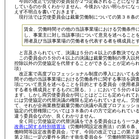
今回の改正で労使の委員会が２つ定義されることになり
しているのか良くわかりません。今後おいおい明らかにな
えず不明点を書いておきます。
現行法では労使委員会は裁量労働制についての第３８条
賃金、労働時間その他の当該事業場における労働条件
し、事業主に対し当該事項について意見を述べること
用者及び当該事業場の労働者を代表する者を構成員と
と言及さられていて、決議は５分の４以上の多数決でな
この委員会の５分の４以上の決議は裁量労働制の導入以
控除以外の労使協定を代替することができることが定めら
項）
改正案で高度プロフェッショナル制度の導入においても
間その他の当該事業場における労働条件に関する事項を調
項について意見を述べることを目的とする委員会（使用者
する者を構成員とするものに限る。）」において５分の４
ます。しかし両労使委員会が同じとはどこにも定められて
には労使協定の代替決議の権限も定められていません。労
て、それが企画業務型裁量労働の決議や高度プロフェッシ
協定の代替権限については３８条の４の方で定められてい
違う委員会なのか、良くわかりません。
全く同じ労使協定の代替決議をできる委員会はもう一つ
改善に関する特別措置法
（労働時間設定改善法）の第６条
働時間等設定改善委員会」です。今回の改正ではこの第７
第２項に一定の要件を満たす衛生委員会を「労働時間等設