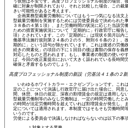
う状態は不安です。高度プロフェッショナル制度の場合、
確に対象が制限されており、それと比較した場合、この裁
きい可能性があると考えます。
企画業務型裁量労働制についてはもう一つ気になる法文
型裁量労働制を実施するためには労使委員会で決められた
３８条の４第１項）、また労働時間の状況に応じた当該労
ための措置実施状況について「定期的に」行政官庁に報告
項）とされています。この「定期的に」は現状６箇月以内
働基準法施行規則第２４条の２の５、附則６６条の２）。
期的に」という語句が除かれています。これは後述の労働
続きの簡素化」の項目の下に１回目の後は書類の保存を義
対応したものと思われます。もし、事業者の制度の使いや
ば、今回の改正案提出において大きく謳われている長時間
確保と矛盾するものでしょう。
高度プロフェッショナル制度の新設（労基法４１条の２新
いわゆるホワイトカラー・エクゼンプションです。これ
定のことについて決議し行政官庁に届け出た場合に、同意
間、休憩、休日の規定、深夜の割増賃金の規定は適用しな
型裁量労働制等のみなし労働制は、一定の時間労働したと
の時間が法定労働時間を超えていれば割増賃金が発生し、
定については適用されます。本制度ではそもそも労働時間
いうのです。
労使による委員会で決議しなければならないのは以下の事
1.対象とする業務