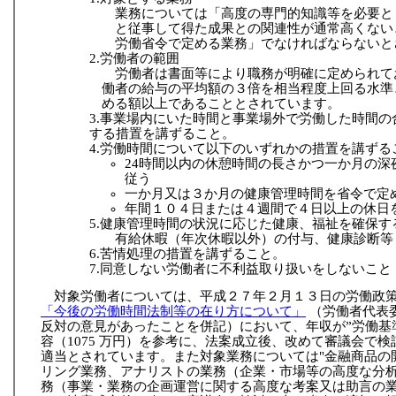
業務については「高度の専門的知識等を必要と
と従事して得た成果との関連性が通常高くない
労働省令で定める業務」でなければならないと
2.労働者の範囲
労働者は書面等により職務が明確に定められて
働者の給与の平均額の３倍を相当程度上回る水準
める額以上であることとされています。
3.事業場内にいた時間と事業場外で労働した時間
する措置を講ずること。
4.労働時間について以下のいずれかの措置を講ずる
24時間以内の休憩時間の長さかつ一か月の深
従う
一か月又は３か月の健康管理時間を省令で定
年間１０４日または４週間で４日以上の休日
5.健康管理時間の状況に応じた健康、福祉を確保
有給休暇（年次休暇以外）の付与、健康診断等
6.苦情処理の措置を講ずること。
7.同意しない労働者に不利益取り扱いをしないこと
対象労働者については、平成２７年２月１３日の労働政
「今後の労働時間法制等の在り方について」
（労働者代表
反対の意見があったことを併記）において、年収が”労働基準
容（1075 万円）を参考に、法案成立後、改めて審議会で
適当とされています。また対象業務については"金融商品の
リング業務、アナリストの業務（企業・市場等の高度な分
務（事業・業務の企画運営に関する高度な考案又は助言の