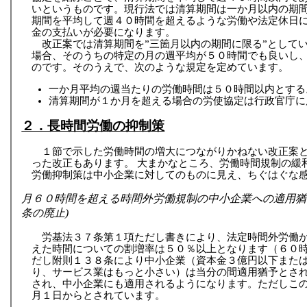
いというものです。現行法では清算期間は一か月以内の期
期間を平均して週４０時間を超えるような労働や法定休日
金の支払いが必要になります。
改正案では清算期間を”三箇月以内の期間に限る”として
場合、そのうちの特定の月の週平均が５０時間でも良いし
のです。そのうえで、次のような規定を定めています。
一か月平均の週当たりの労働時間は５０時間以内とする
清算期間が１か月を超える場合の労使協定は行政官庁に
２．長時間労働の抑制策
１節で示した労働時間の増大につながりかねない改正案
った改正もあります。 大まかなところ、労働時間規制の緩
労働抑制策は中小企業に対してのものに見え、ちぐはぐな
月６０時間を超える時間外労働規制の中小企業への適用猶
条の廃止)
労基法３７条第１項ただし書きにより、法定時間外労働
えた時間についての割増率は５０％以上となります（６０
だし附則１３８条により中小企業（資本金３億円以下また
り、サービス業はもっと小さい）は当分の間適用猶予とさ
され、中小企業にも適用されるようになります。ただしこ
月１日からとされています。