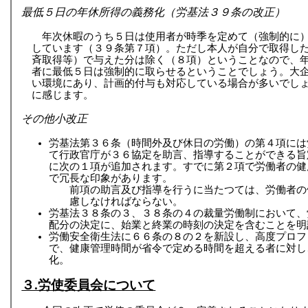
最低５日の年休所得の義務化（労基法３９条の改正）
年次休暇のうち５日は使用者が時季を定めて（強制的に
しています（３９条第７項）。ただし本人が自分で取得し
斉取得等）で与えた分は除く（８項）ということなので、
者に最低５日は強制的に取らせるということでしょう。大
い環境にあり、計画的付与も対応している場合が多いでし
に感じます。
その他小改正
労基法第３６条（時間外及び休日の労働）の第４項には
て行政官庁が３６協定を助言、指導することができる旨
に次の１項が追加されます。すでに第２項で労働者の健
で冗長な印象があります。
前項の助言及び指導を行うに当たつては、労働者の
慮しなければならない。
労基法３８条の３、３８条の４の裁量労働制において、
配分の決定に、始業と終業の時刻の決定を含むことを明
労働安全衛生法に６６条の８の２を新設し、高度プロフ
で、健康管理時間が省令で定める時間を超える者に対し
化。
３.労使委員会について