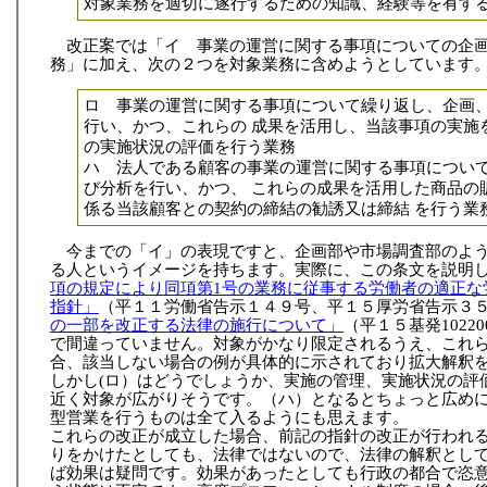
対象業務を適切に遂行するための知識、経験等を有す
改正案では「イ 事業の運営に関する事項についての企
務」に加え、次の２つを対象業務に含めようとしています
ロ 事業の運営に関する事項について繰り返し、企画
行い、かつ、これらの 成果を活用し、当該事項の実施
の実施状況の評価を行う業務
ハ 法人である顧客の事業の運営に関する事項につい
び分析を行い、かつ、 これらの成果を活用した商品の
係る当該顧客との契約の締結の勧誘又は締結 を行う業
今までの「イ」の表現ですと、企画部や市場調査部のよ
る人というイメージを持ちます。実際に、この条文を説明
項の規定により同項第1号の業務に従事する労働者の適正な
指針」
（平１１労働省告示１４９号、平１５厚労省告示３
の一部を改正する法律の施行について」
（平１５基発1022
で間違っていません。対象がかなり限定されるうえ、これ
合、該当しない場合の例が具体的に示されており拡大解釈
しかし(ロ）はどうでしょうか、実施の管理、実施状況の評
近く対象が広がりそうです。（ハ）となるとちょっと広め
型営業を行うものは全て入るようにも思えます。
これらの改正が成立した場合、前記の指針の改正が行われ
りをかけたとしても、法律ではないので、法律の解釈とし
ば効果は疑問です。効果があったとしても行政の都合で恣