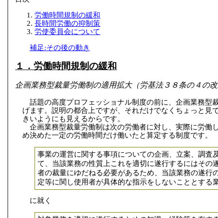
労働時間規制の緩和
長時間労働の抑制策
労使委員会について
補足:その後の動き
１．労働時間規制の緩和
企画業務型裁量労働制の適用拡大（労基法３８条の４の改
話題の高度プロフェッショナル制度の前に、企画業務型
げます。説明の都合上ですが、それだけでなくちょっと見
きいようにも見えるからです。
企画業務型裁量労働制は次の労働者に対し、実際に労働
め決めた一定の労働時間だけ働いたと算定する制度です。
事業の運営に関する事項についての企画、立案、調査
て、当該業務の性質上これを適切に遂行するにはその
者の裁量にゆだねる必要があるため、当該業務の遂行
定等に関し使用者が具体的な指示をしないこととする
に就く