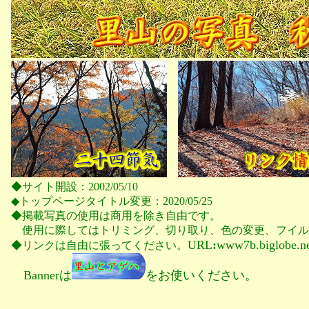
◆サイト開設：2002/05/10
◆トップページタイトル変更：2020/05/25
◆掲載写真の使用は商用を除き自由です。
使用に際してはトリミング、切り取り、色の変更、フイル
URL
:
www7b.biglobe.n
◆リンクは自由に張ってください。
Bannerは
をお使いください。